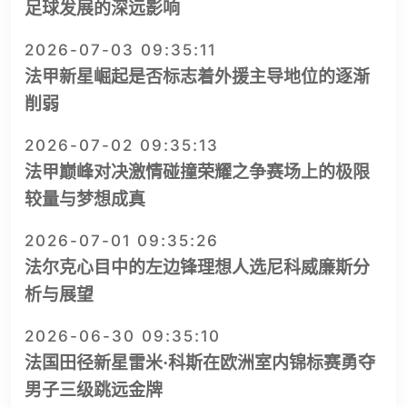
足球发展的深远影响
2026-07-03 09:35:11
法甲新星崛起是否标志着外援主导地位的逐渐
削弱
2026-07-02 09:35:13
法甲巅峰对决激情碰撞荣耀之争赛场上的极限
较量与梦想成真
2026-07-01 09:35:26
法尔克心目中的左边锋理想人选尼科威廉斯分
析与展望
2026-06-30 09:35:10
法国田径新星雷米·科斯在欧洲室内锦标赛勇夺
男子三级跳远金牌