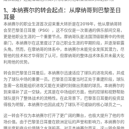
1、本纳赛尔的转会起点：从摩纳哥到巴黎圣日
耳曼
本纳赛尔的职业生涯首次迎来重大转折是在2019年，他从摩纳哥转
会至巴黎圣日耳曼（PSG），这不仅仅是一次普通的俱乐部间交易，
更是他职业生涯的一个重要节点。摩纳哥队是法国顶级联赛中的传统
豪门，本纳赛尔在这里度过了自己职业生涯的早期阶段，并逐渐崭露
头角。然而，在摩纳哥的体系中，本纳赛尔未能完全发挥其潜力，尽
管他的技术和才华得到了认可，但摩纳哥的整体战术体系并未最大化
利用他的优势。
转会到巴黎圣日耳曼后，本纳赛尔迅速适应了球队的进攻风格，并成
为了球队中场的重要一员。巴黎圣日耳曼当时正处于重建阶段，球队
急需一名既能组织进攻又能在关键时刻做出贡献的球员。本纳赛尔的
到来填补了这一空缺，尤其是在中场组织方面，他的控球和视野帮助
球队提升了整体战术的流畅性。在此背景下，巴黎圣日耳曼的投资显
得极为明智，本纳赛尔也因此成为了球队不可或缺的核心球员之一。
这一转会不仅为本纳赛尔打开了更广阔的舞台，也极大提升了他的市
场价值。由于巴黎圣日耳曼在欧洲足坛的声誉和影响力，本纳赛尔的
曝光度和商业价值随之水涨船高。对于本纳赛尔而言，这一转会是他