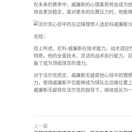
在未来的赛季中，威廉斯的心理素质将会成为
将会更加稳定，面对更多的比赛压力时，他能
总结：
综上所述，尼科·威廉斯在技术能力、战术适应
特质。他的全面技术、灵活的战术执行能力、
备了成为顶级球员的潜力。
对于法尔克而言，威廉斯无疑是他心目中的理
力，使得威廉斯不仅能够成为球队左边锋位置
威廉斯无疑将在法尔克的指导下，继续成长为
上一篇