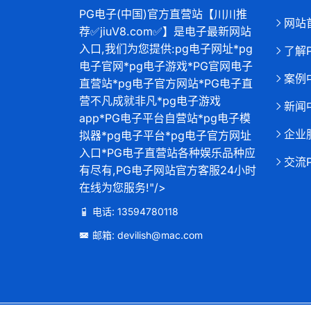
PG电子(中国)官方直营站【川川推
网站
荐✅jiuV8.com✅】是电子最新网站
入口,我们为您提供:pg电子网址*pg
了解
电子官网*pg电子游戏*PG官网电子
案例
直营站*pg电子官方网站*PG电子直
营不凡成就非凡*pg电子游戏
新闻
app*PG电子平台自营站*pg电子模
企业
拟器*pg电子平台*pg电子官方网址
入口*PG电子直营站各种娱乐品种应
交流
有尽有,PG电子网站官方客服24小时
在线为您服务!"/>
电话: 13594780118
邮箱: devilish@mac.com