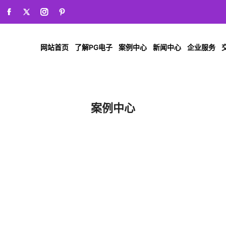
网站首页
了解PG电子
案例中心
新闻中心
企业服务
案例中心
首页
案例中心