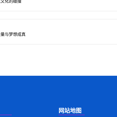
球文化的碰撞
较量与梦想成真
网站地图