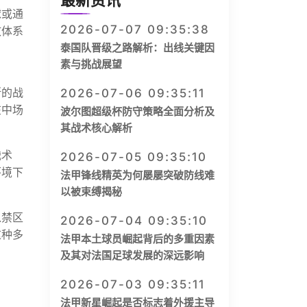
最新资讯
球或通
2026-07-07 09:35:38
攻体系
泰国队晋级之路解析：出线关键因
素与挑战展望
斯的战
2026-07-06 09:35:11
在中场
波尔图超级杯防守策略全面分析及
其战术核心解析
战术
2026-07-05 09:35:10
环境下
法甲锋线精英为何屡屡突破防线难
以被束缚揭秘
入禁区
2026-07-04 09:35:10
这种多
法甲本土球员崛起背后的多重因素
及其对法国足球发展的深远影响
2026-07-03 09:35:11
法甲新星崛起是否标志着外援主导