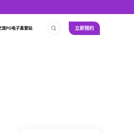
立即预约
交流PG电子直营站