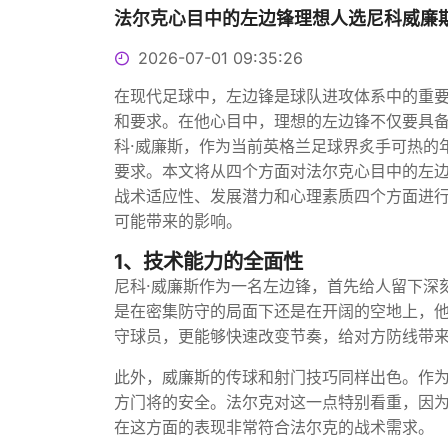
法尔克心目中的左边锋理想人选尼科威廉
2026-07-01 09:35:26
在现代足球中，左边锋是球队进攻体系中的重
和要求。在他心目中，理想的左边锋不仅要具
科·威廉斯，作为当前英格兰足球界炙手可热的
要求。本文将从四个方面对法尔克心目中的左边
战术适应性、发展潜力和心理素质四个方面进
可能带来的影响。
1、技术能力的全面性
尼科·威廉斯作为一名左边锋，首先给人留下深
是在密集防守的局面下还是在开阔的空地上，
守球员，更能够快速改变节奏，给对方防线带
此外，威廉斯的传球和射门技巧同样出色。作
方门将的安全。法尔克对这一点特别看重，因
在这方面的表现非常符合法尔克的战术需求。