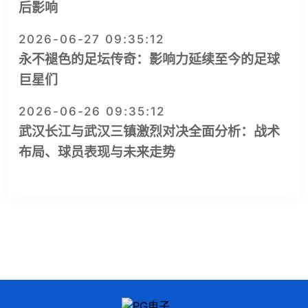
后影响
2026-06-27 09:35:12
永不褪色的足坛传奇：影响力延续至今的足球
巨星们
2026-06-26 09:35:12
武汉长江与武汉三镇激烈对决全面分析：战术
布局、球员表现与未来走势