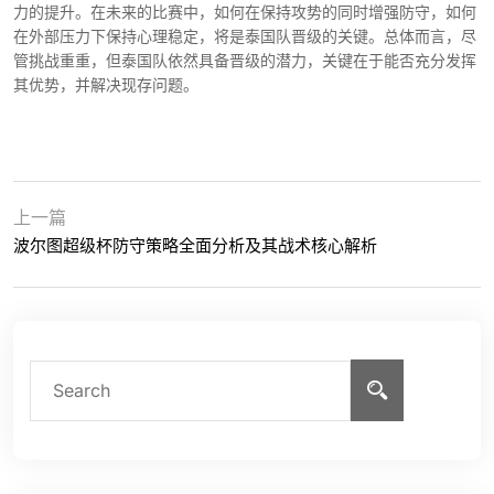
力的提升。在未来的比赛中，如何在保持攻势的同时增强防守，如何
在外部压力下保持心理稳定，将是泰国队晋级的关键。总体而言，尽
管挑战重重，但泰国队依然具备晋级的潜力，关键在于能否充分发挥
其优势，并解决现存问题。
上一篇
波尔图超级杯防守策略全面分析及其战术核心解析