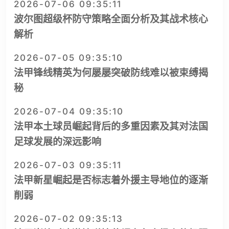
2026-07-06 09:35:11
波尔图超级杯防守策略全面分析及其战术核心
解析
2026-07-05 09:35:10
法甲锋线精英为何屡屡突破防线难以被束缚揭
秘
2026-07-04 09:35:10
法甲本土球员崛起背后的多重因素及其对法国
足球发展的深远影响
2026-07-03 09:35:11
法甲新星崛起是否标志着外援主导地位的逐渐
削弱
2026-07-02 09:35:13