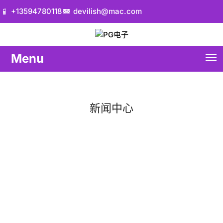
+13594780118
devilish@mac.com
新闻中心
首页
新闻中心