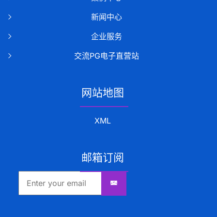
新闻中心
企业服务
交流PG电子直营站
网站地图
XML
邮箱订阅