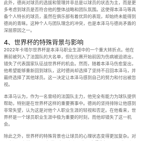
此外，德尚对球员的选拔和管理并非总是以球员的状态为主，而是更
多考虑到球员是否符合他的整体战略和团队氛围。这使得本泽马等具
备个人特长的球员，虽然在俱乐部有着优异的表现，却始终未能得到
德尚的青睐。这种个人与团队理念的冲突，也是本泽马与德尚矛盾的
深层原因之一。
4、世界杯的特殊背景与影响
2022年卡塔尔世界杯是本泽马职业生涯中的一个重大转折点。他在
赛前被列入了法国队的大名单，但在比赛开始前因为伤病被迫退出，
错失了代表国家队征战世界杯的机会。然而，随着本泽马伤愈复出，
他希望能够重新回到球队，这时德尚却选择了坚持不召回本泽马，并
最终选择了其他球员。这一决定让本泽马感到自己的努力和付出被忽
视。
本泽马认为，作为一名曾经的法国队主力，他完全有能力为球队提供
帮助，特别是在世界杯这样的重要赛事中。德尚的坚持排除让他感到
非常失望，认为这是对他个人职业生涯的轻视和否定。在他看来，世
界杯是一个球员职业生涯中极为重要的时刻，而他却错失了这一机
会。
除此之外，世界杯的特殊背景也让球员的心理状态变得更加复杂。对