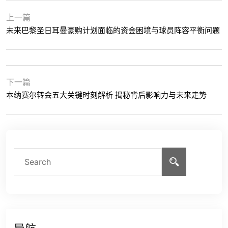
上一篇
未来巴黎圣日耳曼豪购计划面临的资金困境与球员阵容平衡问题
下一篇
本纳赛尔转会五大关键时刻解析 揭秘背后影响力与未来走势