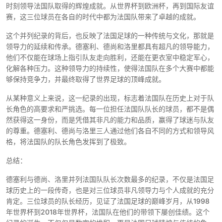
时刻领导法国队取得的辉煌成就。从世界杯到欧洲杯，再到国际友谊
赛，这三位球员在各自的时代中都为法国队带来了卓越的成就。
这个并列纪录的背后，也反映了法国足球的一种传统与文化，那就是
领导力的延续和传承。德塞利、德尚和洛里都具有超凡的领导能力，
他们不仅能在球场上指引队友走向胜利，还能在更衣室中稳定军心，
化解各种压力。这种领导力的持续性，使得法国队在多个大赛中都能
够保持竞争力，并最终取得了世界足球的顶峰成就。
从某种意义上来说，这一纪录的出现，标志着法国队在历史上对于队
长角色的高要求和严挑选。每一位担任法国队队长的球员，都不是偶
然获得这一身份，而是凭借其非凡的能力和品质，赢得了球迷与队友
的尊重。德塞利、德尚与洛里三人通过他们各自不同的方式和领导风
格，将法国队的队长角色发挥到了极致。
总结：
德塞利与德尚、洛里并列法国队队长次数最多的纪录，不仅是法国足
球历史上的一段传奇，也是对三位球员非凡领导力与个人成就的充分
肯定。三位球员的队长经历，见证了法国足球的巅峰岁月，从1998
年世界杯到2018年世界杯，法国队在他们的带领下屡创佳绩。这个