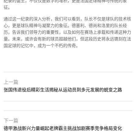
纪录的诞生，不仅仅是数字的堆积，更是法国足球精神与传统的象
征。
通过这一纪录的深入分析，我们可以看到，队长不仅是球队的技术核
心，更是球队精神与凝聚力的象征。德塞利、德尚和洛里的队长经
历，告诉我们领导力的重要性，以及如何在赛场上承载和传递这种力
量。未来，或许会有新的球员超越他们，但这段历史将永远镌刻在法
国足球的记忆中，成为一个不朽的传奇。
上一篇
张国伟退役后精彩生活揭秘从运动员到多元发展的蜕变之路
下一篇
德甲激战新兴力量崛起老牌霸主挑战加剧赛季竞争格局变化