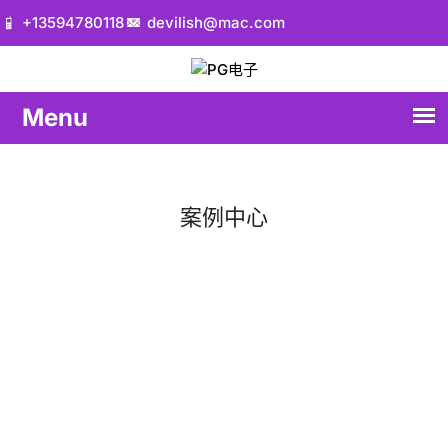
+13594780118
devilish@mac.com
案例中心
首页
案例中心