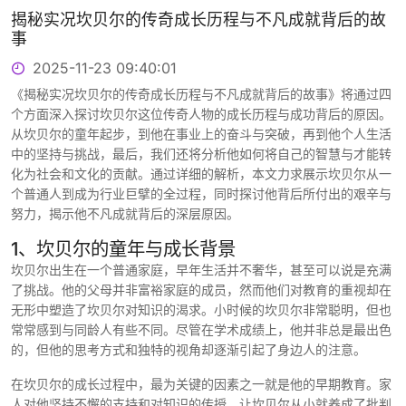
揭秘实况坎贝尔的传奇成长历程与不凡成就背后的故
事
2025-11-23 09:40:01
《揭秘实况坎贝尔的传奇成长历程与不凡成就背后的故事》将通过四
个方面深入探讨坎贝尔这位传奇人物的成长历程与成功背后的原因。
从坎贝尔的童年起步，到他在事业上的奋斗与突破，再到他个人生活
中的坚持与挑战，最后，我们还将分析他如何将自己的智慧与才能转
化为社会和文化的贡献。通过详细的解析，本文力求展示坎贝尔从一
个普通人到成为行业巨擘的全过程，同时探讨他背后所付出的艰辛与
努力，揭示他不凡成就背后的深层原因。
1、坎贝尔的童年与成长背景
坎贝尔出生在一个普通家庭，早年生活并不奢华，甚至可以说是充满
了挑战。他的父母并非富裕家庭的成员，然而他们对教育的重视却在
无形中塑造了坎贝尔对知识的渴求。小时候的坎贝尔非常聪明，但也
常常感到与同龄人有些不同。尽管在学术成绩上，他并非总是最出色
的，但他的思考方式和独特的视角却逐渐引起了身边人的注意。
在坎贝尔的成长过程中，最为关键的因素之一就是他的早期教育。家
人对他坚持不懈的支持和对知识的传授，让坎贝尔从小就养成了批判