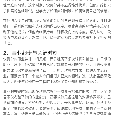
性思维的习惯。这个时期，坎贝尔并不显得格外优秀，但他开始积累
了扎实的基础知识，也学会了如何面对困难，如何坚持自己的信念。
在他的青少年时期，坎贝尔逐渐意识到自己想要追求的方向，并且能
够在一系列的兴趣和选择之间做出决定。尽管身边的环境并不总是有
利于他的成长，但他始终保持着一种积极向上的态度，努力从每一段
经历中汲取营养，发展自我。这一时期为坎贝尔的未来打下了坚实的
基础。
2、事业起步与关键时刻
坎贝尔的事业并非一帆风顺，而是经历了多次转折和挑战。在早期的
职业生涯中，他选择了与自己的兴趣和专长相符的行业，并通过不断
的尝试与努力逐渐获得了认可。最初，坎贝尔并未直接进入主流行
业，而是选择了一个较为冷门但潜力巨大的领域，这一决定虽然风险
极大，但也使得他在一定程度上积累了专业知识和实践经验。
事业的关键时刻出现在坎贝尔参与一项具有挑战性的项目时。这个项
目不仅考验了他的专业能力，还要求他具备极强的沟通协调能力。虽
然初期的结果并不如预期，但坎贝尔并未因此气馁。反而，他从中吸
取了宝贵的经验教训，调整策略，最终成功地将项目推向了一个新的
高度。这一转折点标志着他从一个行业新人逐渐成长为具有深远影响