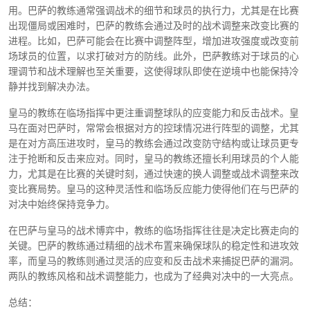
用。巴萨的教练通常强调战术的细节和球员的执行力，尤其是在比赛
出现僵局或困难时，巴萨的教练会通过及时的战术调整来改变比赛的
进程。比如，巴萨可能会在比赛中调整阵型，增加进攻强度或改变前
场球员的位置，以求打破对方的防线。此外，巴萨教练对于球员的心
理调节和战术理解也至关重要，这使得球队即使在逆境中也能保持冷
静并找到解决办法。
皇马的教练在临场指挥中更注重调整球队的应变能力和反击战术。皇
马在面对巴萨时，常常会根据对方的控球情况进行阵型的调整，尤其
是在对方高压进攻时，皇马的教练会通过改变防守结构或让球员更专
注于抢断和反击来应对。同时，皇马的教练还擅长利用球员的个人能
力，尤其是在比赛的关键时刻，通过快速的换人调整或战术调整来改
变比赛局势。皇马的这种灵活性和临场反应能力使得他们在与巴萨的
对决中始终保持竞争力。
在巴萨与皇马的战术博弈中，教练的临场指挥往往是决定比赛走向的
关键。巴萨的教练通过精细的战术布置来确保球队的稳定性和进攻效
率，而皇马的教练则通过灵活的应变和反击战术来捕捉巴萨的漏洞。
两队的教练风格和战术调整能力，也成为了经典对决中的一大亮点。
总结：