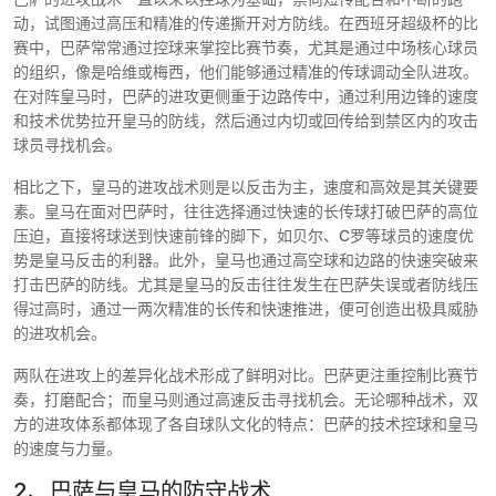
动，试图通过高压和精准的传递撕开对方防线。在西班牙超级杯的比
赛中，巴萨常常通过控球来掌控比赛节奏，尤其是通过中场核心球员
的组织，像是哈维或梅西，他们能够通过精准的传球调动全队进攻。
在对阵皇马时，巴萨的进攻更侧重于边路传中，通过利用边锋的速度
和技术优势拉开皇马的防线，然后通过内切或回传给到禁区内的攻击
球员寻找机会。
相比之下，皇马的进攻战术则是以反击为主，速度和高效是其关键要
素。皇马在面对巴萨时，往往选择通过快速的长传球打破巴萨的高位
压迫，直接将球送到快速前锋的脚下，如贝尔、C罗等球员的速度优
势是皇马反击的利器。此外，皇马也通过高空球和边路的快速突破来
打击巴萨的防线。尤其是皇马的反击往往发生在巴萨失误或者防线压
得过高时，通过一两次精准的长传和快速推进，便可创造出极具威胁
的进攻机会。
两队在进攻上的差异化战术形成了鲜明对比。巴萨更注重控制比赛节
奏，打磨配合；而皇马则通过高速反击寻找机会。无论哪种战术，双
方的进攻体系都体现了各自球队文化的特点：巴萨的技术控球和皇马
的速度与力量。
2、巴萨与皇马的防守战术