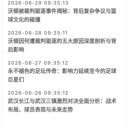
2026-06-29 09:35:13
沃顿被裁判驱逐事件揭秘：背后复杂争议与篮
球文化的碰撞
2026-06-28 09:35:11
沃顿因何遭裁判驱逐的五大原因深度剖析与背
后影响
2026-06-27 09:35:12
永不褪色的足坛传奇：影响力延续至今的足球
巨星们
2026-06-26 09:35:12
武汉长江与武汉三镇激烈对决全面分析：战术
布局、球员表现与未来走势