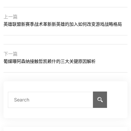
上一篇
英雄联盟新赛季战术革新新英雄的加入如何改变游戏战略格局
下一篇
葡媒曝阿森纳接触哲凯赖什的三大关键原因解析