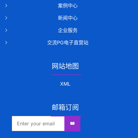
案例中心
新闻中心
企业服务
交流PG电子直营站
网站地图
XML
邮箱订阅