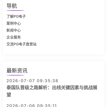
导航
了解PG电子
案例中心
新闻中心
企业服务
交流PG电子直营站
最新资讯
2026-07-07 09:35:38
泰国队晋级之路解析：出线关键因素与挑战展
望
2026-07-06 09:35:11