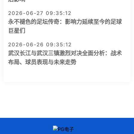
2026-06-27 09:35:12
永不褪色的足坛传奇：影响力延续至今的足球
巨星们
2026-06-26 09:35:12
武汉长江与武汉三镇激烈对决全面分析：战术
布局、球员表现与未来走势