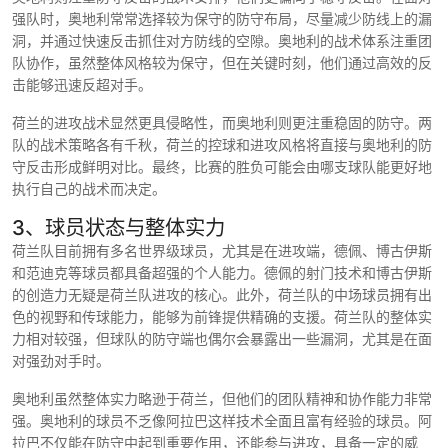
强队时，奥地利常常选择较为保守的防守布局，尽量减少防线上的漏
洞，并通过快速反击抓住对方防线的空隙。奥地利的战术体系注重团
队协作，虽然整体风格较为保守，但在关键时刻，他们通过高效的反
击能够迅速反超对手。
荷兰的进攻战术显然更具侵略性，而奥地利则更注重稳固的防守。两
队的战术策略各有千秋，荷兰的控球和进攻风格将直接与奥地利的防
守反击形成鲜明对比。最终，比赛的胜负可能会由哪支球队能更好地
执行自己的战术而决定。
3、球员状态与整体实力
荷兰队目前拥有多名世界级球员，尤其是在进攻端，德佩、博古伊斯
和范迪克等球员都具备超强的个人能力。德佩的射门技术和博古伊斯
的创造力无疑是荷兰队进攻的核心。此外，荷兰队的中场球员拥有出
色的视野和传球能力，能够为前锋提供精确的支援。荷兰队的整体实
力相对较强，但球队的防守端也偶尔会暴露出一些漏洞，尤其是在面
对强劲对手时。
奥地利虽然整体实力略逊于荷兰，但他们的团队精神和协作能力非常
强。奥地利的球员不乏像阿拉巴这样技术全面且富有经验的球员。阿
拉巴不仅能在防守中起到重要作用，还能参与进攻，具备一定的威