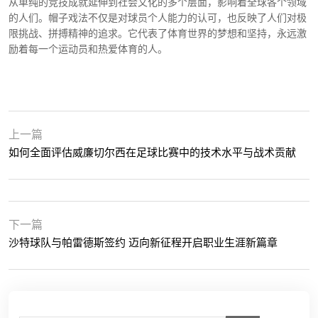
从单纯的竞技成就延伸到社会文化的多个层面，影响着全球各个领域
的人们。帽子戏法不仅是对球员个人能力的认可，也反映了人们对极
限挑战、拼搏精神的追求。它代表了体育世界的梦想和坚持，永远激
励着每一个运动员和热爱体育的人。
上一篇
如何全面评估威廉切尔西在足球比赛中的技术水平与战术贡献
下一篇
沙特球队与帕雷德斯签约 迈向新征程开启职业生涯新篇章