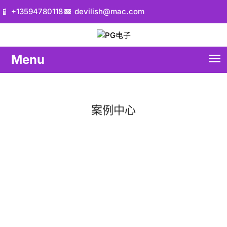
+13594780118
devilish@mac.com
案例中心
首页
案例中心