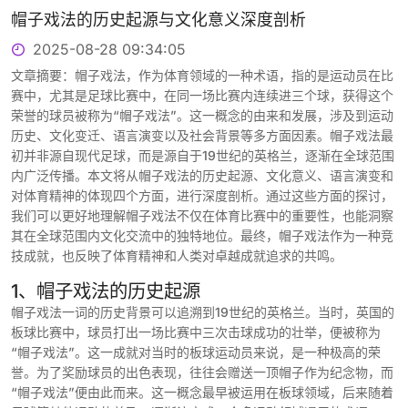
帽子戏法的历史起源与文化意义深度剖析
2025-08-28 09:34:05
文章摘要：帽子戏法，作为体育领域的一种术语，指的是运动员在比
赛中，尤其是足球比赛中，在同一场比赛内连续进三个球，获得这个
荣誉的球员被称为“帽子戏法”。这一概念的由来和发展，涉及到运动
历史、文化变迁、语言演变以及社会背景等多方面因素。帽子戏法最
初并非源自现代足球，而是源自于19世纪的英格兰，逐渐在全球范围
内广泛传播。本文将从帽子戏法的历史起源、文化意义、语言演变和
对体育精神的体现四个方面，进行深度剖析。通过这些方面的探讨，
我们可以更好地理解帽子戏法不仅在体育比赛中的重要性，也能洞察
其在全球范围内文化交流中的独特地位。最终，帽子戏法作为一种竞
技成就，也反映了体育精神和人类对卓越成就追求的共鸣。
1、帽子戏法的历史起源
帽子戏法一词的历史背景可以追溯到19世纪的英格兰。当时，英国的
板球比赛中，球员打出一场比赛中三次击球成功的壮举，便被称为
“帽子戏法”。这一成就对当时的板球运动员来说，是一种极高的荣
誉。为了奖励球员的出色表现，往往会赠送一顶帽子作为纪念物，而
“帽子戏法”便由此而来。这一概念最早被运用在板球领域，后来随着