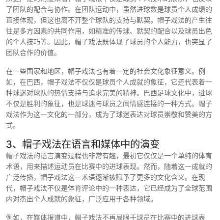
了团队的配合与协作。在团队运动中，虽然进球数是球员个人成绩的
直接体现，但这也离不开整个球队的支持与默契。帽子戏法的产生往
往是多方因素的共同作用，如精准的传球、默契的配合以及球员出色
的个人技巧等。因此，帽子戏法既体现了球员的个人能力，也突显了
团队合作的价值。
在一些国家和地区，帽子戏法也有着一定的社会文化象征意义。例
如，在巴西，帽子戏法不仅仅是球员个人成就的象征，它还代表着一
种球迷对球队的热情支持与追求完美的精神。巴西足球文化中，进球
不仅是胜利的象征，也是球迷与球员之间情感连接的一种方式。帽子
戏法作为这一文化的一部分，成为了球迷表达对球员崇敬和赞美的方
式。
3、帽子戏法在语言和媒体中的演变
帽子戏法的语言演变过程也非常有趣，最初它仅仅是一个单纯的体育
术语，用来描述运动员在比赛中的进球表现。然而，随着这一成就的
广泛传播，帽子戏法这一术语逐渐被赋予了更多的文化含义。在现
代，帽子戏法不仅是体育评论中的一种表达，它已经成为了全球范围
内对杰出个人成就的象征，广泛应用于各种领域。
例如，在媒体报道中，帽子戏法不再局限于球员在比赛中的进球表