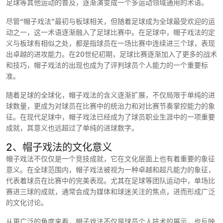
足球等其他运动的普及，逐渐演变成一个多运动领域通用的术语。
尽管“帽子戏法”最初与板球相关，但随着足球成为全球最受欢迎的运
动之一，这一术语逐渐融入了足球比赛中。在足球中，帽子戏法的定
义与板球有相似之处，都是指球员在一场比赛中连续进三个球，表现
出卓越的进攻能力。在20世纪初期，足球比赛逐渐加入了更多的战术
和技巧，帽子戏法的出现也成为了评判球员个人能力的一个重要标
准。
随着足球的全球化，帽子戏法的含义逐渐扩展，不仅局限于单纯的进
球数量，更成为对球员在比赛中的统治力和对比赛节奏掌控能力的象
征。在现代足球中，帽子戏法已经成为了球员职业生涯中的一项重要
成就，其意义也远超过了单纯的进球数字。
2、帽子戏法的文化意义
帽子戏法不仅仅是一个竞技成就，它在文化层面上也有着重要的象征
意义。在全球范围内，帽子戏法被视为一种卓越和超凡能力的象征，
代表着球员在比赛中的完美表现。尤其在足球等团队运动中，单场比
赛进三球的成就，通常会成为媒体和球迷关注的焦点，进而形成广泛
的文化讨论。
从更广泛的角度来看，帽子戏法不仅是球员个人技术的展示，也反映