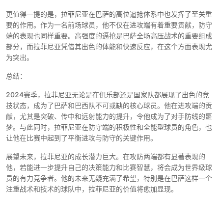
更值得一提的是，拉菲尼亚在巴萨的高位逼抢体系中也发挥了至关重
要的作用。作为一名前场球员，他不仅在进攻端有着重要贡献，防守
端的表现也同样重要。高强度的逼抢是巴萨全场高压战术的重要组成
部分，而拉菲尼亚凭借其出色的体能和快速反应，在这个方面表现尤
为突出。
总结：
2024赛季，拉菲尼亚无论是在俱乐部还是国家队都展现了出色的竞
技状态，成为了巴萨和巴西队不可或缺的核心球员。他在进攻端的贡
献，尤其是突破、传中和远射能力的提升，令他成为了对手防线的噩
梦。与此同时，拉菲尼亚在防守端的积极性和全能型球员的角色，也
让他在比赛中起到了平衡进攻与防守的关键作用。
展望未来，拉菲尼亚的成长潜力巨大。在攻防两端都有显著表现的
他，若能进一步提升自己的决策能力和比赛智慧，将会成为世界级球
员的有力竞争者。他的未来无疑充满了希望，特别是在巴萨这样一个
注重战术和技术的球队中，拉菲尼亚的价值将愈加显现。