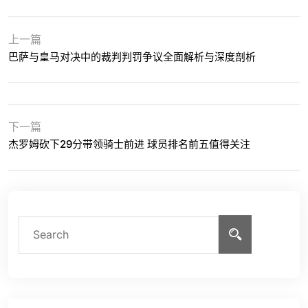
上一篇
巴萨与皇马对决中的裁判判罚争议全面解析与深度剖析
下一篇
杰罗姆砍下29分带领骑士前进 球员排名前五值得关注