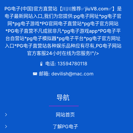
PG电子(中国)官方直营站【川川推荐✅jiuV8.com✅】是
电子最新网站入口,我们为您提供:pg电子网址*pg电子官
网*pg电子游戏*PG官网电子直营站*pg电子官方网站
*PG电子直营不凡成就非凡*pg电子游戏app*PG电子平
台自营站*pg电子模拟器*pg电子平台*pg电子官方网址
入口*PG电子直营站各种娱乐品种应有尽有,PG电子网站
官方客服24小时在线为您服务!"/>
电话: 13594780118
邮箱: devilish@mac.com
导航
网站首页
了解PG电子