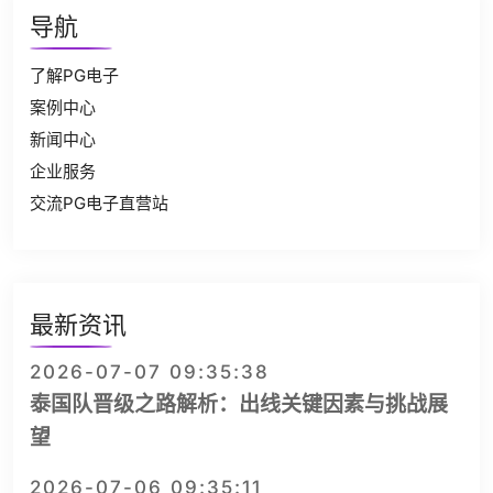
导航
了解PG电子
案例中心
新闻中心
企业服务
交流PG电子直营站
最新资讯
2026-07-07 09:35:38
泰国队晋级之路解析：出线关键因素与挑战展
望
2026-07-06 09:35:11