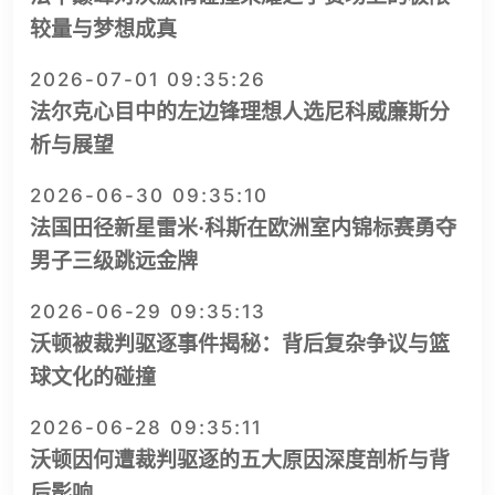
较量与梦想成真
2026-07-01 09:35:26
法尔克心目中的左边锋理想人选尼科威廉斯分
析与展望
2026-06-30 09:35:10
法国田径新星雷米·科斯在欧洲室内锦标赛勇夺
男子三级跳远金牌
2026-06-29 09:35:13
沃顿被裁判驱逐事件揭秘：背后复杂争议与篮
球文化的碰撞
2026-06-28 09:35:11
沃顿因何遭裁判驱逐的五大原因深度剖析与背
后影响