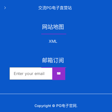
交流PG电子直营站
网站地图
XML
邮箱订阅
PG电子官网
Copyright ©
.