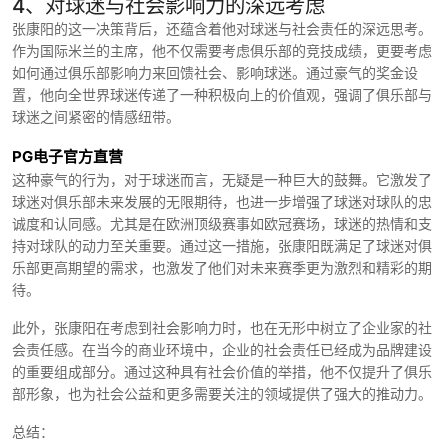
4、对球迷与社会影响力的深远考虑
张康阳的这一决策背后，还蕴含着他对球迷与社会责任的深远思考。
作为国际米兰的主席，他不仅需要考虑俱乐部的竞技成绩，更要考虑
如何通过俱乐部影响力来回馈社会、影响球迷。通过豪气的奖金设
置，他向全世界球迷传递了一种积极向上的价值观，强调了俱乐部与
球迷之间紧密的情感纽带。
PG电子官方直营
这种豪气的行为，对于球迷而言，无疑是一种巨大的鼓舞。它激发了
球迷对俱乐部未来发展的无限期待，也进一步增强了球迷对球队的忠
诚度和认同感。尤其是在欧洲顶级赛事如欧冠赛场，球迷的热情和支
持对球队的动力至关重要。通过这一措施，张康阳既满足了球迷对俱
乐部更高期望的需求，也激发了他们对未来赛季更为激烈和精彩的期
待。
此外，张康阳在考虑到社会影响力时，也在无形中树立了企业家的社
会责任感。在当今的商业环境中，企业的社会责任已经成为品牌建设
的重要组成部分。通过这种具有社会价值的举措，他不仅提升了俱乐
部形象，也为社会公益和更多需要关注的领域提供了强大的推动力。
总结：