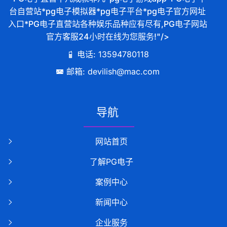
台自营站*pg电子模拟器*pg电子平台*pg电子官方网址
入口*PG电子直营站各种娱乐品种应有尽有,PG电子网站
官方客服24小时在线为您服务!"/>
电话: 13594780118
邮箱: devilish@mac.com
导航
网站首页
了解PG电子
案例中心
新闻中心
企业服务