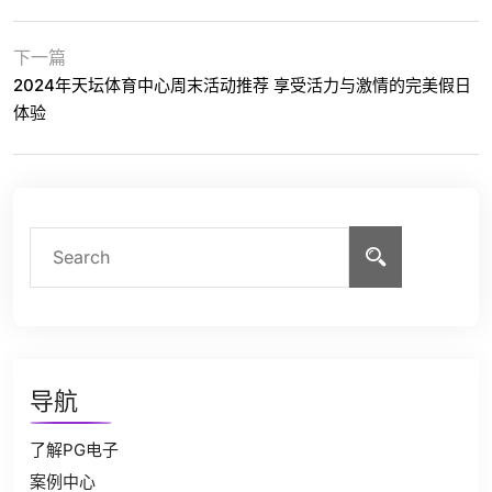
下一篇
2024年天坛体育中心周末活动推荐 享受活力与激情的完美假日
体验
导航
了解PG电子
案例中心