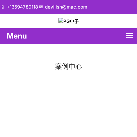
+13594780118
devilish@mac.com
案例中心
首页
案例中心