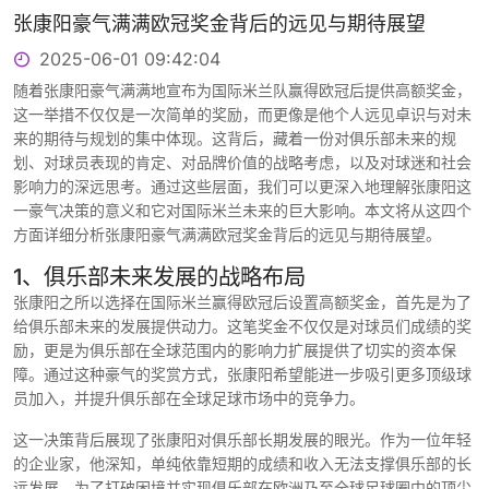
张康阳豪气满满欧冠奖金背后的远见与期待展望
2025-06-01 09:42:04
随着张康阳豪气满满地宣布为国际米兰队赢得欧冠后提供高额奖金，
这一举措不仅仅是一次简单的奖励，而更像是他个人远见卓识与对未
来的期待与规划的集中体现。这背后，藏着一份对俱乐部未来的规
划、对球员表现的肯定、对品牌价值的战略考虑，以及对球迷和社会
影响力的深远思考。通过这些层面，我们可以更深入地理解张康阳这
一豪气决策的意义和它对国际米兰未来的巨大影响。本文将从这四个
方面详细分析张康阳豪气满满欧冠奖金背后的远见与期待展望。
1、俱乐部未来发展的战略布局
张康阳之所以选择在国际米兰赢得欧冠后设置高额奖金，首先是为了
给俱乐部未来的发展提供动力。这笔奖金不仅仅是对球员们成绩的奖
励，更是为俱乐部在全球范围内的影响力扩展提供了切实的资本保
障。通过这种豪气的奖赏方式，张康阳希望能进一步吸引更多顶级球
员加入，并提升俱乐部在全球足球市场中的竞争力。
这一决策背后展现了张康阳对俱乐部长期发展的眼光。作为一位年轻
的企业家，他深知，单纯依靠短期的成绩和收入无法支撑俱乐部的长
远发展。为了打破困境并实现俱乐部在欧洲乃至全球足球圈中的顶尖