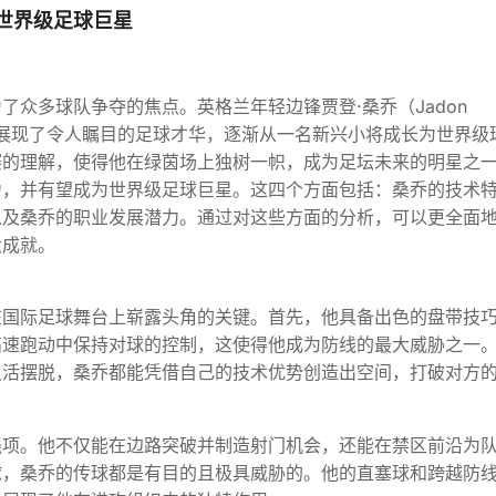
世界级足球巨星
众多球队争夺的焦点。英格兰年轻边锋贾登·桑乔（Jadon
年里展现了令人瞩目的足球才华，逐渐从一名新兴小将成长为世界级
赛的理解，使得他在绿茵场上独树一帜，成为足坛未来的明星之
力，并有望成为世界级足球巨星。这四个方面包括：桑乔的技术
以及桑乔的职业发展潜力。通过对这些方面的分析，可以更全面
大成就。
在国际足球舞台上崭露头角的关键。首先，他具备出色的盘带技
高速跑动中保持对球的控制，这使得他成为防线的最大威胁之一
灵活摆脱，桑乔都能凭借自己的技术优势创造出空间，打破对方
强项。他不仅能在边路突破并制造射门机会，还能在禁区前沿为
球，桑乔的传球都是有目的且极具威胁的。他的直塞球和跨越防