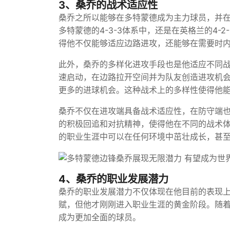
3、桑乔的战术适应性
桑乔之所以能够在多特蒙德成为主力球员，并
多特蒙德的4-3-3体系中，还是在英格兰的4-
得他不仅能够适应边路进攻，还能够在需要时
此外，桑乔的多样化进攻手段也是他适应不同
速启动，在边路拉开空间并为队友创造进攻机
更多的进球机会。这种战术上的多样性使得他
桑乔不仅在进攻端具备战术适应性，在防守端
的积极回追和对抗精神，使得他在不同的战术
的职业生涯中可以在任何环境中茁壮成长，甚
4、桑乔的职业发展潜力
桑乔的职业发展潜力不仅体现在他目前的表现
赋，但他才刚刚进入职业生涯的黄金阶段。随
成为更加全面的球员。