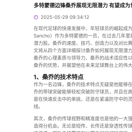
多特蒙德边锋桑乔展现无限潜力 有望成为
2025-05-29 09:34:12
在现代足球的快速发展中，年轻球员的崛起成为了
Sancho）作为多特蒙德的一员，在过去几
潜力股。桑乔的速度、技巧、创造力以及对比
文将从四个方面详细探讨桑乔如何展现无限潜
桑乔的心理素质与领导力、桑乔的战术适应性
桑乔的优势，并展望他在未来足球舞台上的伟
1、桑乔的技术特点
作为一名边锋，桑乔的技术特点无疑是他能够
乔的带球突破能够轻松突破防守球员，并且在
是在快速反击中的单挑，还是在紧逼防守中的
线。
其次，桑乔的传球视野和精准度也是他的一大
造得分机会。无论是短传、长传还是穿透性传