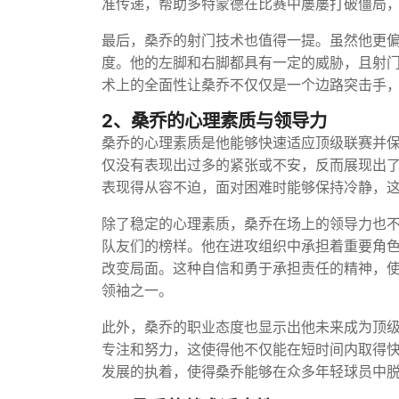
准传递，帮助多特蒙德在比赛中屡屡打破僵局
最后，桑乔的射门技术也值得一提。虽然他更
度。他的左脚和右脚都具有一定的威胁，且射
术上的全面性让桑乔不仅仅是一个边路突击手
2、桑乔的心理素质与领导力
桑乔的心理素质是他能够快速适应顶级联赛并
仅没有表现出过多的紧张或不安，反而展现出
表现得从容不迫，面对困难时能够保持冷静，
除了稳定的心理素质，桑乔在场上的领导力也
队友们的榜样。他在进攻组织中承担着重要角
改变局面。这种自信和勇于承担责任的精神，
领袖之一。
此外，桑乔的职业态度也显示出他未来成为顶
专注和努力，这使得他不仅能在短时间内取得
发展的执着，使得桑乔能够在众多年轻球员中