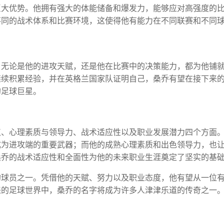
巨大优势。他拥有强大的体能储备和爆发力，能够应对高强度的
不同的战术体系和比赛环境，这使得他有能力在不同联赛和不同
。无论是他的进攻天赋，还是他在比赛中的决策能力，都为他铺
继续积累经验，并在英格兰国家队证明自己，桑乔有望在接下来
的足球巨星。
点、心理素质与领导力、战术适应性以及职业发展潜力四个方面
成为进攻端的重要武器；而他的成熟心理素质和出色领导力，也
桑乔的战术适应性和全面性为他的未来职业生涯奠定了坚实的基
的球员之一。凭借他的天赋、努力以及职业态度，他有望从一位
来的足球世界中，桑乔的名字将成为许多人津津乐道的传奇之一