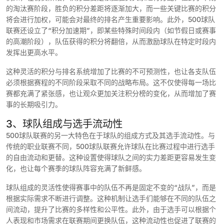
的淘汰赛阶段，胜负的积分差距将逐渐加大，而一些关键比赛的积分
将会进行加权，可能会对最终的排名产生重要影响。此外，500球队
联赛还设立了“积分加速期”，即某些特殊时间段内（如节假日或赛事
的高潮阶段），队伍获得的积分将翻倍，从而激励球队在特定时段内
发挥出更高水平。
这种灵活的积分与排名系统增加了比赛的不可预测性，也让各支队伍
必须根据赛程的不同阶段采取不同的战略布局。这不仅使得每一场比
赛都充满了紧张感，也让观众更加关注积分榜的变化，从而增加了赛
事的长期吸引力。
3、球队组成与选手流动性
500球队联赛的另一大特色在于球队的组成方式及其选手流动性。与
传统的职业联赛不同，500球队联赛允许球队在比赛过程中进行选手
的自由流动和更替。这种设置使得球队之间的实力差距更容易发生变
化，也让每个赛季的球队阵容充满了新鲜感。
球队组成的灵活性使得赛事中的队伍不再是固定不变的“战队”，而是
根据实际需求不断进行调整。这种机制让选手们能够在不同的队伍之
间流动，提升了比赛的多样性和公平性。此外，由于选手可以根据个
人表现和市场需求在联赛期间更换队伍，这种流动性也促进了联赛的