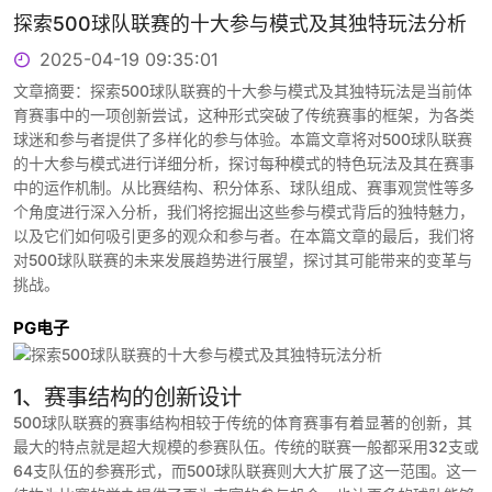
探索500球队联赛的十大参与模式及其独特玩法分析
2025-04-19 09:35:01
文章摘要：探索500球队联赛的十大参与模式及其独特玩法是当前体
育赛事中的一项创新尝试，这种形式突破了传统赛事的框架，为各类
球迷和参与者提供了多样化的参与体验。本篇文章将对500球队联赛
的十大参与模式进行详细分析，探讨每种模式的特色玩法及其在赛事
中的运作机制。从比赛结构、积分体系、球队组成、赛事观赏性等多
个角度进行深入分析，我们将挖掘出这些参与模式背后的独特魅力，
以及它们如何吸引更多的观众和参与者。在本篇文章的最后，我们将
对500球队联赛的未来发展趋势进行展望，探讨其可能带来的变革与
挑战。
PG电子
1、赛事结构的创新设计
500球队联赛的赛事结构相较于传统的体育赛事有着显著的创新，其
最大的特点就是超大规模的参赛队伍。传统的联赛一般都采用32支或
64支队伍的参赛形式，而500球队联赛则大大扩展了这一范围。这一