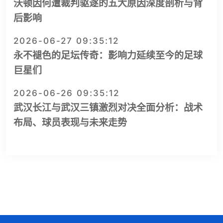
沃顿因何遭裁判驱逐的五大原因深度剖析与背
后影响
2026-06-27 09:35:12
永不褪色的足坛传奇：影响力延续至今的足球
巨星们
2026-06-26 09:35:12
武汉长江与武汉三镇激烈对决全面分析：战术
布局、球员表现与未来走势