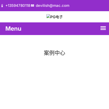
+13594780118
devilish@mac.com
案例中心
首页
案例中心