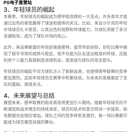
PG电子直营站
3、年轻球员的崛起
本赛季，年轻球员的崛起成为德甲助攻榜的一大亮点。许多青年才俊
通过出色的表现赢得了球迷和媒体的关注。比如，来自沙尔克的年轻
中场球员扎卡里亚，以其出色的视野和传球能力，为球队贡献了多次
关键助攻，成为了球队中场的核心。
此外，来自弗赖堡的年轻前锋施密特，虽然年龄尚轻，却在比赛中展
现了超乎寻常的成熟与稳定。他不仅能为队友送出精准的传球，还能
利用个人能力直接制造进球机会，逐渐成为球队的攻击箭头。
年轻球员的崛起不仅为球队注入了新鲜血液，也使得德甲联赛的竞争
更加激烈。这些年轻球员在赛季中积累经验，为未来的发展奠定了坚
实的基础，值得关注。
4、未来展望与总结
展望未来，德甲联赛的助攻表现将更加引人期待。随着年轻球员的不
断涌现和战术理念的持续演变，球员的技术和意识将进一步提高，助
攻数据也会相应增加。球队之间的竞争将愈发激烈，每一场比赛都可
能成为球员展现自我的舞台。