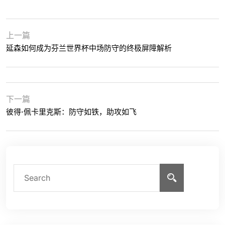
上一篇
延森如何成为芬兰世界杯中场防守的终极屏障解析
下一篇
彼得·佩卡里克斯：防守如铁，助攻如飞