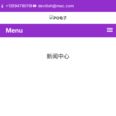
+13594780118
devilish@mac.com
新闻中心
首页
新闻中心