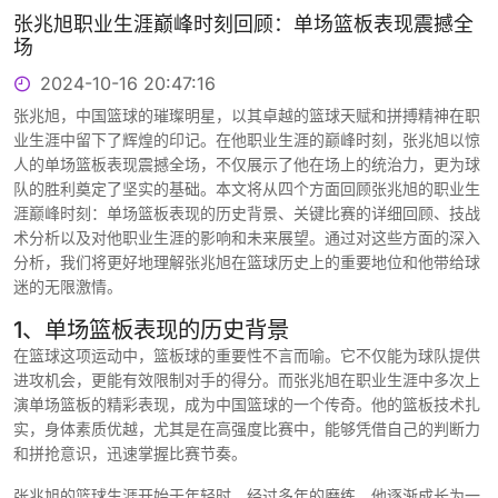
张兆旭职业生涯巅峰时刻回顾：单场篮板表现震撼全
场
2024-10-16 20:47:16
张兆旭，中国篮球的璀璨明星，以其卓越的篮球天赋和拼搏精神在职
业生涯中留下了辉煌的印记。在他职业生涯的巅峰时刻，张兆旭以惊
人的单场篮板表现震撼全场，不仅展示了他在场上的统治力，更为球
队的胜利奠定了坚实的基础。本文将从四个方面回顾张兆旭的职业生
涯巅峰时刻：单场篮板表现的历史背景、关键比赛的详细回顾、技战
术分析以及对他职业生涯的影响和未来展望。通过对这些方面的深入
分析，我们将更好地理解张兆旭在篮球历史上的重要地位和他带给球
迷的无限激情。
1、单场篮板表现的历史背景
在篮球这项运动中，篮板球的重要性不言而喻。它不仅能为球队提供
进攻机会，更能有效限制对手的得分。而张兆旭在职业生涯中多次上
演单场篮板的精彩表现，成为中国篮球的一个传奇。他的篮板技术扎
实，身体素质优越，尤其是在高强度比赛中，能够凭借自己的判断力
和拼抢意识，迅速掌握比赛节奏。
张兆旭的篮球生涯开始于年轻时，经过多年的磨练，他逐渐成长为一