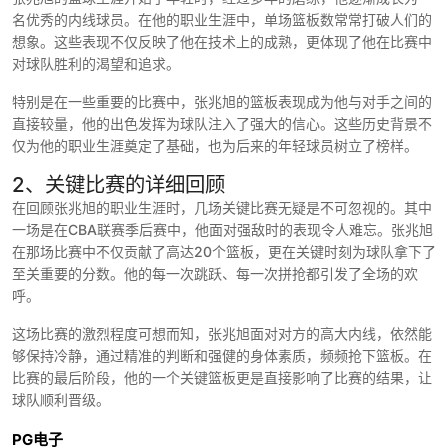
名优秀的内线球员。在他的职业生涯中，单场篮板数常常打破人们的
想象。这些表现不仅反映了他在技术上的成熟，更体现了他在比赛中
对球队胜利的渴望和追求。
特别是在一些重要的比赛中，张兆旭的篮板表现成为他与对手之间的
直接较量，他的出色发挥为球队注入了强大的信心。这些历史背景不
仅为他的职业生涯奠定了基础，也为后来的年轻球员树立了榜样。
2、关键比赛的详细回顾
在回顾张兆旭的职业生涯时，几场关键比赛无疑是不可忽视的。其中
一场是在CBA联赛季后赛中，他面对强敌时的表现令人难忘。张兆旭
在那场比赛中不仅贡献了高达20个篮板，更在关键时刻为球队拿下了
至关重要的分数。他的每一次跳跃、每一次拼抢都引发了全场的欢
呼。
这场比赛的激烈程度可想而知，张兆旭面对对方的高大内线，依然能
够保持冷静，通过精准的判断和强健的身体素质，频频抢下篮板。在
比赛的最后阶段，他的一个关键篮板更是直接影响了比赛的结果，让
球队顺利晋级。
PG电子