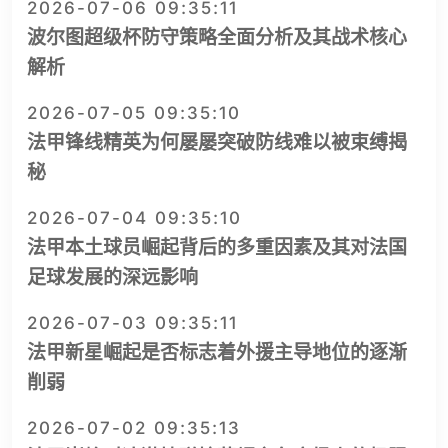
2026-07-06 09:35:11
波尔图超级杯防守策略全面分析及其战术核心
解析
2026-07-05 09:35:10
法甲锋线精英为何屡屡突破防线难以被束缚揭
秘
2026-07-04 09:35:10
法甲本土球员崛起背后的多重因素及其对法国
足球发展的深远影响
2026-07-03 09:35:11
法甲新星崛起是否标志着外援主导地位的逐渐
削弱
2026-07-02 09:35:13