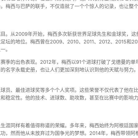
一。梅西与巴萨的联手，不仅造就了一个个惊人的记录，也让整
目。从2009年开始，梅西多次斩获世界足球先生和金球奖，这
地位。梅西曾在2009、2010、2011、2012、2015和20
之一。
赛季的出色表现。2012年，梅西以91个进球打破了戈德曼的单
西的名字永载史册，也让人们更加深刻地认识到他的天赋与努力
佳球员、最佳进球奖等多个个人奖项。这些荣誉不仅代表了他在
性和稳定性。他的技术、进球数、助攻数，甚至在比赛中的影响
队生涯同样有着值得称道的荣耀。多年来，梅西始终为阿根廷国
功，然而他从未放弃过为国争光的梦想。2014年，梅西带领阿