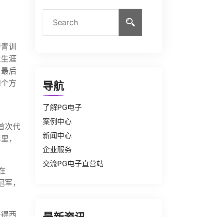
萨青训
业生涯
，最后
四个方
导航
了解PG电子
案例中心
首次代
新闻中心
年里，
企业服务
交流PG电子直营站
在
冠军，
。
获得西