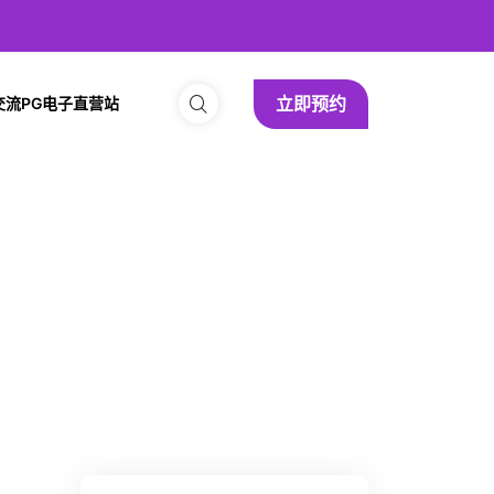
立即预约
交流PG电子直营站