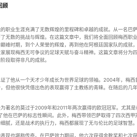
回顾
他的职业生涯充满了无数辉煌的里程碑和卓越的成就。从一名巴
历了无数的挑战与辉煌。在这篇文章中，我们将全面回顾梅西职
的巅峰时期，到个人荣誉的辉煌，再到他在阿根廷国家队的成就
大家展现梅西无可争议的足球天赋与奋斗精神。这篇文章将分为
和阶段取得非凡的成就。
证了他从一个天才少年成长为世界足球的领袖。2004年，梅西
力，但他很快凭借出色的表现赢得了主教练的青睐。在随后的几
。
著名的莫过于2009年和2011年两次赢得的欧冠冠军。尤其是
为了他在巴萨的标志性瞬间。此外，梅西带领巴萨取得了四次西甲
的细腻，还是战术的执行力，梅西都展现了无与伦比的足球智慧
的表现也堪称传奇。在巴萨效力期间，他六次获得金靴奖和七次