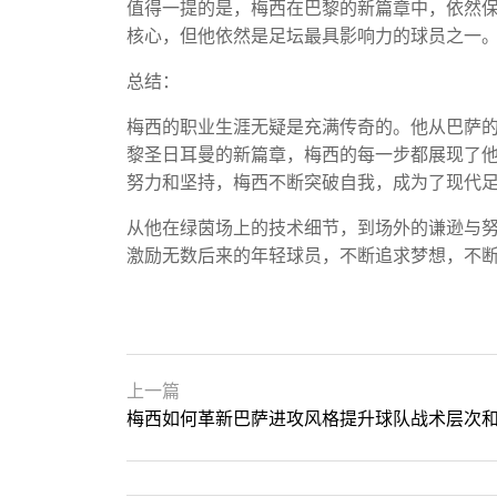
值得一提的是，梅西在巴黎的新篇章中，依然
核心，但他依然是足坛最具影响力的球员之一
总结：
梅西的职业生涯无疑是充满传奇的。他从巴萨
黎圣日耳曼的新篇章，梅西的每一步都展现了
努力和坚持，梅西不断突破自我，成为了现代
从他在绿茵场上的技术细节，到场外的谦逊与
激励无数后来的年轻球员，不断追求梦想，不
上一篇
梅西如何革新巴萨进攻风格提升球队战术层次