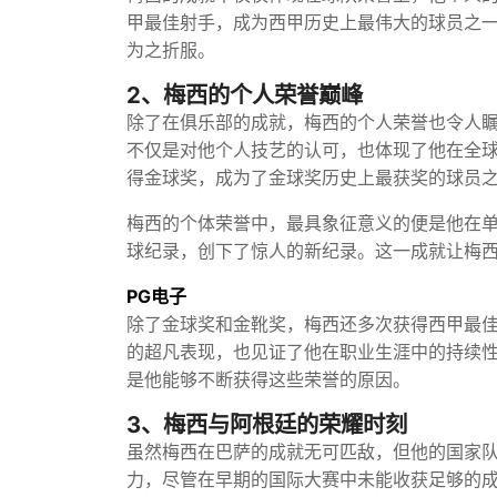
甲最佳射手，成为西甲历史上最伟大的球员之
为之折服。
2、梅西的个人荣誉巅峰
除了在俱乐部的成就，梅西的个人荣誉也令人瞩
不仅是对他个人技艺的认可，也体现了他在全球足坛的
得金球奖，成为了金球奖历史上最获奖的球员
梅西的个体荣誉中，最具象征意义的便是他在单
球纪录，创下了惊人的新纪录。这一成就让梅
PG电子
除了金球奖和金靴奖，梅西还多次获得西甲最
的超凡表现，也见证了他在职业生涯中的持续
是他能够不断获得这些荣誉的原因。
3、梅西与阿根廷的荣耀时刻
虽然梅西在巴萨的成就无可匹敌，但他的国家
力，尽管在早期的国际大赛中未能收获足够的成