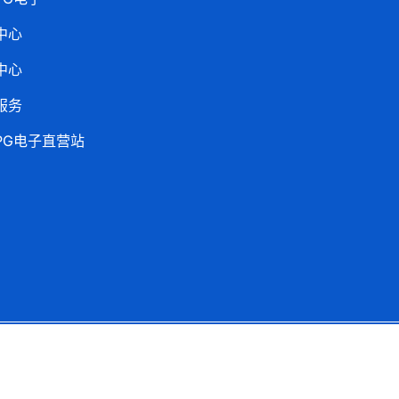
中心
中心
服务
PG电子直营站
Copyright ©
PG电子官网
.