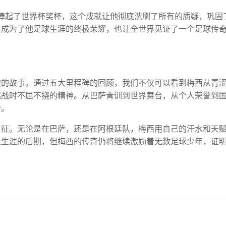
功捧起了世界杯奖杯，这个成就让他彻底洗刷了所有的质疑，巩固
，成为了他足球生涯的终极荣耀，也让全世界见证了一个足球传
破的故事。通过五大里程碑的回顾，我们不仅可以看到梅西从青
挑战时不屈不挠的精神。从巴萨青训到世界舞台，从个人荣誉到
奇。
象征。无论是在巴萨，还是在阿根廷队，梅西用自己的汗水和天
业生涯的后期，但梅西的传奇仍将继续激励着无数足球少年，证