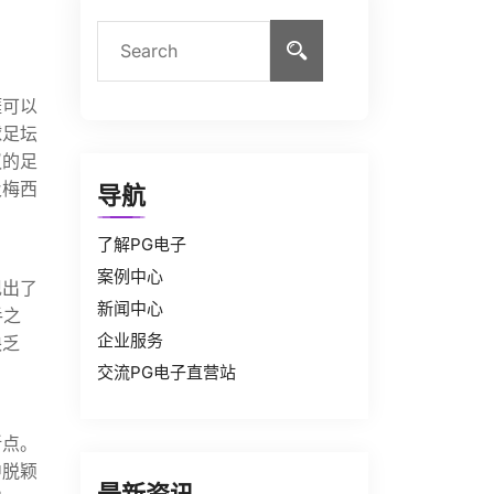
涯可以
球足坛
议的足
及梅西
导航
了解PG电子
案例中心
现出了
新闻中心
手之
企业服务
缺乏
交流PG电子直营站
折点。
中脱颖