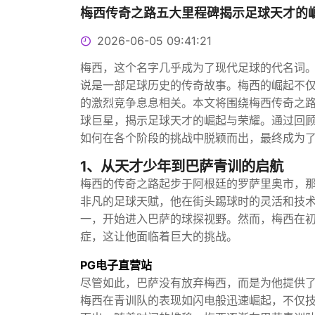
梅西传奇之路五大里程碑揭示足球天才的
2026-06-05 09:41:21
梅西，这个名字几乎成为了现代足球的代名词
说是一部足球历史的传奇故事。梅西的崛起不
的激烈竞争息息相关。本文将围绕梅西传奇之
球巨星，揭示足球天才的崛起与荣耀。通过回
如何在各个阶段的挑战中脱颖而出，最终成为
1、从天才少年到巴萨青训的启航
梅西的传奇之路起步于阿根廷的罗萨里奥市，
非凡的足球天赋，他在街头踢球时的灵活和技术
一，开始进入巴萨的球探视野。然而，梅西在
症，这让他面临着巨大的挑战。
PG电子直营站
尽管如此，巴萨没有放弃梅西，而是为他提供
梅西在青训队的表现如闪电般迅速崛起，不仅