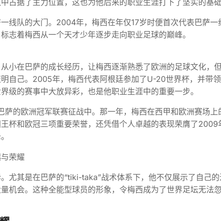
队中占据了主力位置，这也为他后来的职业生涯打下了坚实的基
一线队的大门。2004年，梅西在年仅17岁时便首次代表巴萨一
，标志着梅西从一个天才少年逐步走向职业足球的巅峰。
。从小在巴萨的成长经历，让梅西逐渐熟悉了欧洲的足球文化，
自己。2005年，梅西代表阿根廷参加了U-20世界杯，并带
世界级的赛事中大放异彩，也是他职业生涯中的重要一步。
与巴萨的欧洲冠军联赛征战中。那一年，梅西在西甲和欧洲赛场上
王杯和欧冠三项重要荣誉，还凭借个人卓越的表现荣膺了2009
峰。
其是在巴萨的“tiki-taka”战术体系下，他不仅展示了自己
大量机会。这种全能型球员的形象，令梅西成为了世界足坛无法