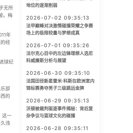
地位的逐渐削弱
乎无所
破。梅
2026-07-02 09:35:13
法甲巅峰对决激情碰撞荣耀之争赛
场上的极限较量与梦想成真
11年
涯的经
2026-07-01 09:35:26
法尔克心目中的左边锋理想人选尼
科威廉斯分析与展望
进球纪
2026-06-30 09:35:10
法国田径新星雷米·科斯在欧洲室内
锦标赛勇夺男子三级跳远金牌
俱乐部
梅西的
2026-06-29 09:35:13
沃顿被裁判驱逐事件揭秘：背后复
。这一
杂争议与篮球文化的碰撞
了久违
2026-06-28 09:35:11