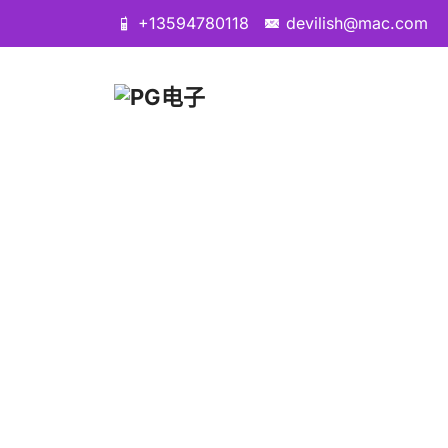
+13594780118
devilish@mac.com