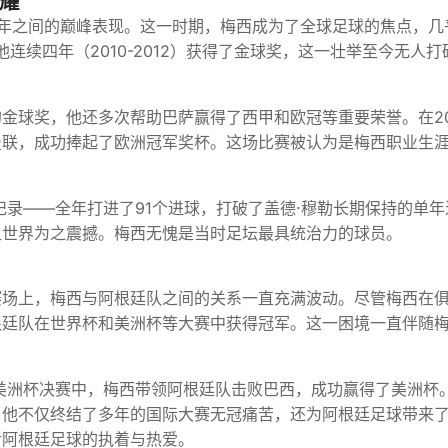
耀
12年之间的巅峰表现。这一时期，梅西成为了全球足球的焦点，几
连续四年（2010-2012）获得了金球奖，这一壮举至今无人打
金球奖，他还多次帮助巴萨赢得了西甲和欧冠等重要荣誉。在20
曼联，成功捧起了欧洲冠军奖杯。这场比赛被认为是梅西职业生
。
记录——全年打进了91个进球，打破了盖德·穆勒长期保持的单年
让世界为之震撼。梅西无愧是当时足坛最具统治力的球员。
赛场上，梅西与阿根廷队之间的关系一直充满波动。尽管梅西在
根廷队在世界杯和美洲杯等大赛中获得冠军。这一困境一直伴随
在美洲杯决赛中，梅西带领阿根廷队击败巴西，成功赢得了美洲杯
。他不仅终结了多年的国际大赛无冠痛苦，还为阿根廷足球带来
对阿根廷足球的执着与热爱。