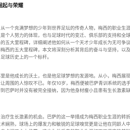
崛起与荣耀
。从一个充满梦想的少年到世界足坛的传奇人物，梅西的职业生
仅是个人努力的体现，也与足球时代的变迁、俱乐部的支持和全
路的五大里程碑，详细阐述他如何从一个天才少年成长为无可争
顾梅西的五大里程碑，本文将深刻分析其背后的奋斗与坚持，以
了足球历史上的一个标杆。
那里是他成长的沃土，也是他足球梦想的发源地。从小，梅西展
让周围的人惊叹不已。年仅10岁，梅西便被巴萨青训系统的选
初到巴萨时并没有被完全接纳，因为他身材瘦小且患有生长激素
了治疗生长激素的机会。巴萨的这一举措成为梅西职业生涯的转
技术娴熟，球场上的爆发力和敏锐的足球嗅觉更是让他在同龄人