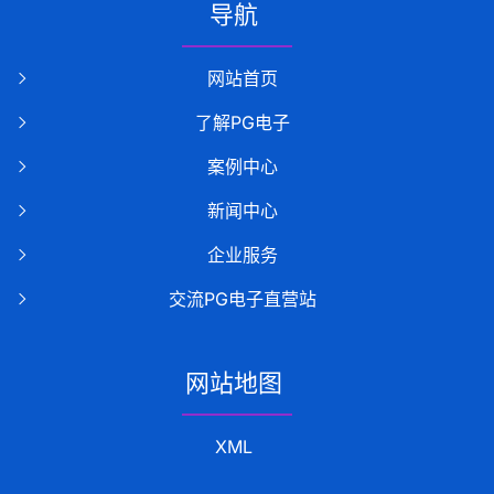
导航
网站首页
了解PG电子
案例中心
新闻中心
企业服务
交流PG电子直营站
网站地图
XML