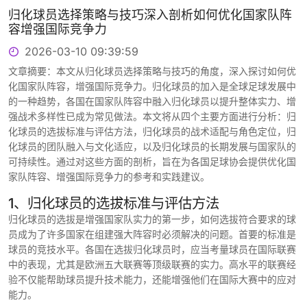
归化球员选择策略与技巧深入剖析如何优化国家队阵
容增强国际竞争力
2026-03-10 09:39:59
文章摘要：本文从归化球员选择策略与技巧的角度，深入探讨如何优
化国家队阵容，增强国际竞争力。归化球员的加入是全球足球发展中
的一种趋势，各国在国家队阵容中融入归化球员以提升整体实力、增
强战术多样性已成为常见做法。本文将从四个主要方面进行分析：归
化球员的选拔标准与评估方法，归化球员的战术适配与角色定位，归
化球员的团队融入与文化适应，以及归化球员的长期发展与国家队的
可持续性。通过对这些方面的剖析，旨在为各国足球协会提供优化国
家队阵容、增强国际竞争力的参考和实践建议。
1、归化球员的选拔标准与评估方法
归化球员的选拔是增强国家队实力的第一步，如何选拔符合要求的球
员成为了许多国家在组建强大阵容时必须解决的问题。首要的标准是
球员的竞技水平。各国在选拔归化球员时，应当考量球员在国际联赛
中的表现，尤其是欧洲五大联赛等顶级联赛的实力。高水平的联赛经
验不仅能帮助球员提升技术能力，还能增强他们在国际大赛中的应对
能力。