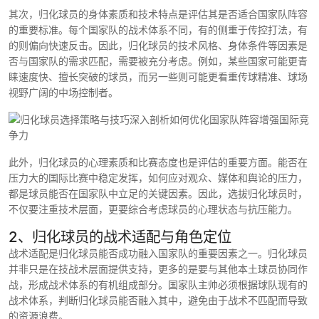
其次，归化球员的身体素质和技术特点是评估其是否适合国家队阵容
的重要标准。每个国家队的战术体系不同，有的侧重于传控打法，有
的则偏向快速反击。因此，归化球员的技术风格、身体条件等因素是
否与国家队的需求匹配，需要被充分考虑。例如，某些国家可能更青
睐速度快、擅长突破的球员，而另一些则可能更看重传球精准、球场
视野广阔的中场控制者。
此外，归化球员的心理素质和比赛态度也是评估的重要方面。能否在
压力大的国际比赛中稳定发挥，如何应对观众、媒体和舆论的压力，
都是球员能否在国家队中立足的关键因素。因此，选拔归化球员时，
不仅要注重技术层面，更要综合考虑球员的心理状态与抗压能力。
2、归化球员的战术适配与角色定位
战术适配是归化球员能否成功融入国家队的重要因素之一。归化球员
并非只是在技战术层面提供支持，更多的是要与其他本土球员协同作
战，形成战术体系的有机组成部分。国家队主帅必须根据球队现有的
战术体系，判断归化球员能否融入其中，避免由于战术不匹配而导致
的资源浪费。