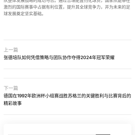
队整体发展战略的成功与否。通过合理配置归化球员，国家队能够在
激烈的国际赛事中占据有利位置，提升其全球竞争力，并为未来的足
球发展奠定坚实基础。
上一篇
张德培队如何凭借策略与团队协作夺得2024年冠军荣耀
下一篇
德国在1992年欧洲杯小组赛战胜苏格兰的关键胜利与比赛背后的
精彩故事