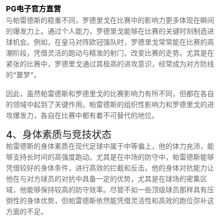
PG电子官方直营
与帕雷德斯的稳重不同，罗德里戈在比赛中的影响力更多体现在瞬间
的爆发力上。通过个人能力，罗德里戈能够在比赛的关键时刻制造进
球机会。例如，在皇马对阵欧冠强队时，罗德里戈常常能在比赛的高
潮阶段，凭借灵活的跑动与精准的射门，改变比赛的走势。尤其是在
紧张的比赛中，罗德里戈通过其极高的进攻意识，经常成为对方防线
的“噩梦”。
因此，虽然帕雷德斯和罗德里戈的比赛影响力有所不同，但都在各自
的领域中起到了关键作用。帕雷德斯的组织性影响力和罗德里戈的进
攻爆发力，各自在比赛中都有着不可替代的地位。
4、身体素质与竞技状态
帕雷德斯的身体素质在现代足球中属于中等偏上，他的体力充沛，能
够支持长时间的高强度跑动。尤其是在中场的防守中，帕雷德斯能够
凭借较好的身体条件，进行高效的拦截和反击。他的身体对抗能力让
他在与对方球员的对抗中具备一定的优势，尤其是在球场的密集区
域，他能够保持较高的防守效率。尽管不如一些顶级球员那样具有压
倒性的身体优势，但帕雷德斯依然能凭借灵活性和高效的跑位弥补这
方面的不足。