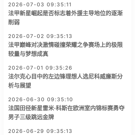
2026-07-03 09:35:11
法甲新星崛起是否标志着外援主导地位的逐渐
削弱
2026-07-02 09:35:13
法甲巅峰对决激情碰撞荣耀之争赛场上的极限
较量与梦想成真
2026-07-01 09:35:26
法尔克心目中的左边锋理想人选尼科威廉斯分
析与展望
2026-06-30 09:35:10
法国田径新星雷米·科斯在欧洲室内锦标赛勇夺
男子三级跳远金牌
2026-06-29 09:35:13