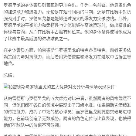
罗德里戈的身体素质则表现得更加突出。作为一名前锋，他具备出色
的加速能力和爆发力。无论是在短时间内的冲刺，还是在比赛中对抗
强劲对手时，罗德里戈总是能够通过强大的爆发力突破防线。此外，
罗德里戈的平衡能力和柔韧性也让他能够在高速运球时，做出精准的
停球与变向，从而在比赛中占据有利位置。他的身体条件使得他成为
了比赛中最具威胁的进攻球员之一。
在身体素质方面，帕雷德斯与罗德里戈的特点各具特色，前者更多依
赖其耐力与对抗能力，而后者则凭借速度和爆发力在进攻中占据主导
地位。
总结：
从帕雷德斯与罗德里戈的五大优势对比来看，虽然两者的风格截然不
同，但他们都在各自的领域中展现出了顶级水准。帕雷德斯凭借精准
的传控能力，成为了中场的核心球员；而罗德里戈则凭借突破与进球
能力，在前场创造了无数威胁。两者的角色定位与比赛表现，也使得
他们在球队中的价值不可忽视。