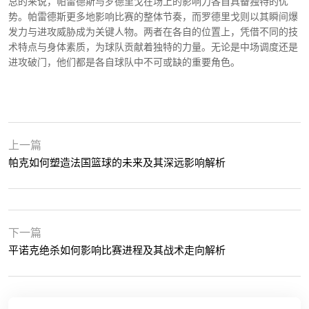
总的来说，帕雷德斯与罗德里戈在场上的影响力各自具备独特的优
势。帕雷德斯更多地影响比赛的整体节奏，而罗德里戈则以其瞬间爆
发力与进攻威胁成为关键人物。两者在各自的位置上，凭借不同的技
术特点与身体素质，为球队贡献着独特的力量。无论是中场调度还是
进攻破门，他们都是各自球队中不可或缺的重要角色。
上一篇
帕克如何塑造法国篮球的未来及其深远影响解析
下一篇
平诺克绝杀如何影响比赛进程及其战术走向解析