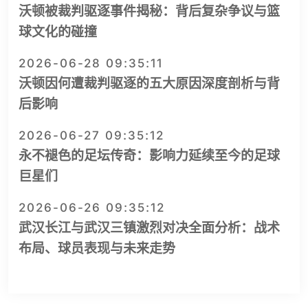
沃顿被裁判驱逐事件揭秘：背后复杂争议与篮
球文化的碰撞
2026-06-28 09:35:11
沃顿因何遭裁判驱逐的五大原因深度剖析与背
后影响
2026-06-27 09:35:12
永不褪色的足坛传奇：影响力延续至今的足球
巨星们
2026-06-26 09:35:12
武汉长江与武汉三镇激烈对决全面分析：战术
布局、球员表现与未来走势