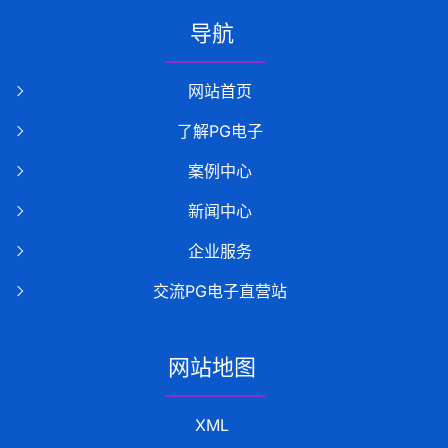
导航
网站首页
了解PG电子
案例中心
新闻中心
企业服务
交流PG电子直营站
网站地图
XML