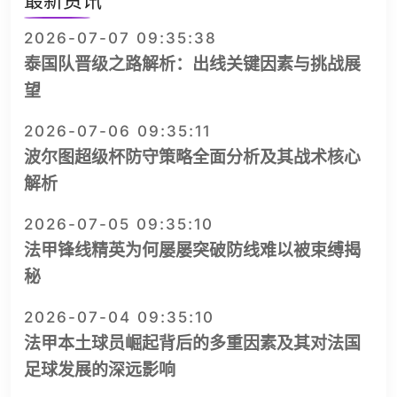
最新资讯
2026-07-07 09:35:38
泰国队晋级之路解析：出线关键因素与挑战展
望
2026-07-06 09:35:11
波尔图超级杯防守策略全面分析及其战术核心
解析
2026-07-05 09:35:10
法甲锋线精英为何屡屡突破防线难以被束缚揭
秘
2026-07-04 09:35:10
法甲本土球员崛起背后的多重因素及其对法国
足球发展的深远影响