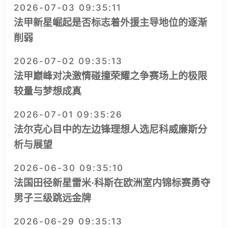
2026-07-03 09:35:11
法甲新星崛起是否标志着外援主导地位的逐渐
削弱
2026-07-02 09:35:13
法甲巅峰对决激情碰撞荣耀之争赛场上的极限
较量与梦想成真
2026-07-01 09:35:26
法尔克心目中的左边锋理想人选尼科威廉斯分
析与展望
2026-06-30 09:35:10
法国田径新星雷米·科斯在欧洲室内锦标赛勇夺
男子三级跳远金牌
2026-06-29 09:35:13