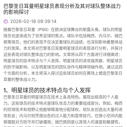
巴黎圣日耳曼明星球员表现分析及其对球队整体战力
的影响探讨
2026-02-18 09:39:14
随着巴黎圣日耳曼（PSG）在欧洲足球舞台的崭露头角，球队的明星
球员也逐渐成为了世界足球的焦点。球队中包括梅西、内马尔、姆巴
佩等球员，他们的表现不仅决定着球队的战绩，也深刻影响着整体战
力的发挥。本文将对巴黎圣日耳曼明星球员的表现进行分析，并探讨
这些表现对球队整体战力的影响。文章将从四个方面进行详细阐述：
明星球员的技术特点与个人发挥、明星球员的进攻端贡献、明星球员
的防守端影响、以及明星球员的团队协作与精神领袖作用。通过这四
个方面的分析，本文将深入探讨这些球员如何在赛场上塑造巴黎圣日
耳曼的整体战斗力。
1、明星球员的技术特点与个人发挥
巴黎圣日耳曼的明星球员在技术上各具特色，展现出极高的个人能
力。这些球员的技术特点是球队攻击力的重要组成部分。例如，梅西
的控球技术和视野让他能够精准地分配球权，给队友创造出大量的进
攻机会；内马尔则凭借出色的过人能力和盘带技巧，在狭小空间内能
够摆脱对方防守并打破僵局；姆巴佩则是以其惊人的速度和敏捷性，