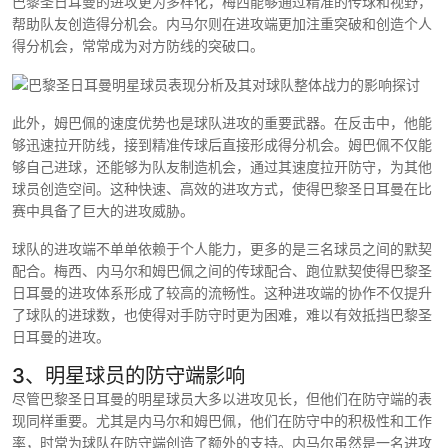
巴黎圣日耳曼的进攻更为多样化，梅西能够通过精准的传球和视野，
帮助队友创造得分机会。内马尔则在进攻端更加注重突破和创造个人
得分机会，常常成为对方防线的突破口。
此外，姆巴佩的速度优势也是球队进攻的重要武器。在反击中，他能
够迅速拉开防线，接到精准传球后直接形成得分机会。姆巴佩不仅能
够自己进球，还能够为队友制造机会，通过其速度拉开防守，为其他
球员创造空间。这种快速、高效的进攻方式，使得巴黎圣日耳曼在比
赛中具备了巨大的进攻威胁。
球队的进攻端不单单依赖于个人能力，更多的是三名球员之间的默契
配合。梅西、内马尔和姆巴佩之间的传球配合、跑位默契使得巴黎圣
日耳曼的进攻体系形成了较高的流畅性。这种进攻端的协作不仅提升
了球队的进球数，也使得对手防守时更为困难，难以有效抵挡巴黎圣
日耳曼的进攻。
3、明星球员的防守端影响
尽管巴黎圣日耳曼的明星球员大多以进攻见长，但他们在防守端的表
现同样重要。尤其是内马尔和姆巴佩，他们在防守中的积极性和工作
率，时常为球队在防守端创造了额外的支持。内马尔虽然是一名进攻