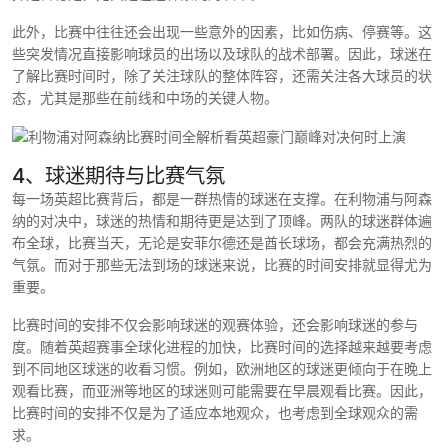
此外，比赛中往往还会出现一些意外的因素，比如伤病、停赛等。这
些突发情况直接影响球员的出场以及球队的战术部署。因此，球迷在
了解比赛时间时，除了关注球队的整体阵容，还需关注各大球员的状
态，尤其是那些在前线和中场的关键人物。
4、球迷期待与比赛气氛
每一场英超比赛背后，都是一群热情的球迷在支撑。在利物浦与阿森
纳的对决中，球迷的热情和期待更是达到了顶峰。两队的球迷群体遍
布全球，比赛当天，无论是安菲尔德还是酋长球场，都会充满热烈的
气氛。而对于那些无法到场的球迷来说，比赛的时间安排就显得尤为
重要。
比赛时间的安排不仅会影响球迷的观赛体验，还会影响球迷的参与
度。随着英超赛事全球化进程的加快，比赛时间的选择越来越要考虑
到不同地区球迷的收看习惯。例如，欧洲地区的球迷更倾向于在晚上
观看比赛，而亚洲等地区的球迷则可能需要在早晨观看比赛。因此，
比赛时间的安排不仅是为了适应本地观众，也考虑到全球观众的需
求。