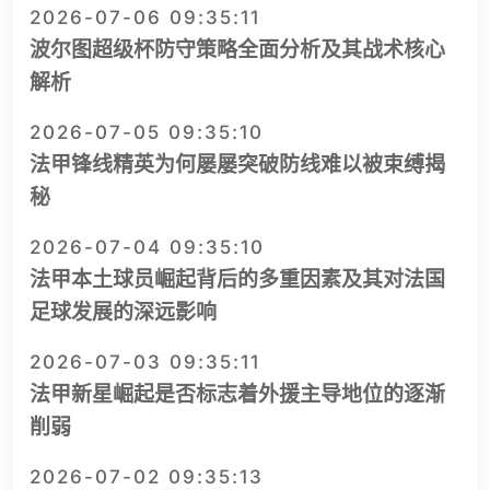
2026-07-06 09:35:11
波尔图超级杯防守策略全面分析及其战术核心
解析
2026-07-05 09:35:10
法甲锋线精英为何屡屡突破防线难以被束缚揭
秘
2026-07-04 09:35:10
法甲本土球员崛起背后的多重因素及其对法国
足球发展的深远影响
2026-07-03 09:35:11
法甲新星崛起是否标志着外援主导地位的逐渐
削弱
2026-07-02 09:35:13