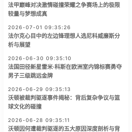
法甲巅峰对决激情碰撞荣耀之争赛场上的极限
较量与梦想成真
2026-07-01 09:35:26
法尔克心目中的左边锋理想人选尼科威廉斯分
析与展望
2026-06-30 09:35:10
法国田径新星雷米·科斯在欧洲室内锦标赛勇夺
男子三级跳远金牌
2026-06-29 09:35:13
沃顿被裁判驱逐事件揭秘：背后复杂争议与篮
球文化的碰撞
2026-06-28 09:35:11
沃顿因何遭裁判驱逐的五大原因深度剖析与背