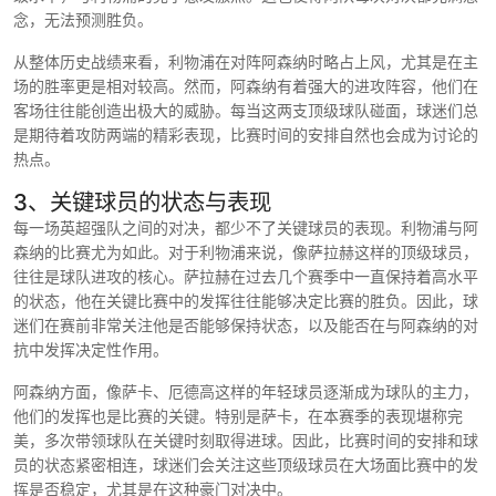
念，无法预测胜负。
从整体历史战绩来看，利物浦在对阵阿森纳时略占上风，尤其是在主
场的胜率更是相对较高。然而，阿森纳有着强大的进攻阵容，他们在
客场往往能创造出极大的威胁。每当这两支顶级球队碰面，球迷们总
是期待着攻防两端的精彩表现，比赛时间的安排自然也会成为讨论的
热点。
3、关键球员的状态与表现
每一场英超强队之间的对决，都少不了关键球员的表现。利物浦与阿
森纳的比赛尤为如此。对于利物浦来说，像萨拉赫这样的顶级球员，
往往是球队进攻的核心。萨拉赫在过去几个赛季中一直保持着高水平
的状态，他在关键比赛中的发挥往往能够决定比赛的胜负。因此，球
迷们在赛前非常关注他是否能够保持状态，以及能否在与阿森纳的对
抗中发挥决定性作用。
阿森纳方面，像萨卡、厄德高这样的年轻球员逐渐成为球队的主力，
他们的发挥也是比赛的关键。特别是萨卡，在本赛季的表现堪称完
美，多次带领球队在关键时刻取得进球。因此，比赛时间的安排和球
员的状态紧密相连，球迷们会关注这些顶级球员在大场面比赛中的发
挥是否稳定，尤其是在这种豪门对决中。