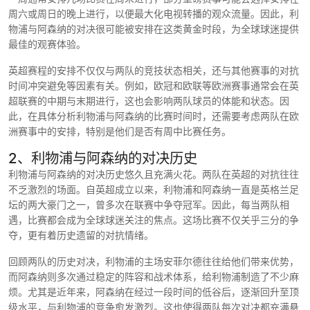
周六或周日的晚上进行，以便最大化电视转播的观众流量。因此，利
物浦与阿森纳的对决很可能被安排在这类黄金时段，为全球球迷提供
最佳的观赛体验。
英超赛程的安排不仅仅与两队的竞技状态相关，还与其他赛事的对抗
时间冲突避免等因素有关。例如，欧冠和欧联等欧洲赛事通常会在英
超联赛的中期与末期进行，这也会影响两队球员的体能和状态。因
此，在具体分析利物浦与阿森纳的比赛时间时，还需要考虑两队在欧
洲赛事中的安排，特别是他们是否有周中比赛任务。
2、利物浦与阿森纳的对决历史
利物浦与阿森纳的对决历史悠久且充满火花。两队在英超的对抗往往
不乏激烈的场面。自英超成立以来，利物浦和阿森纳一直是英格兰足
坛的两大豪门之一，曾多次在联赛中争夺冠军。因此，每当两队相
遇，比赛都会成为全球球迷关注的焦点。这场比赛不仅关乎三分的争
夺，更有着历史遗留的对抗情绪。
回顾两队的历史对决，利物浦的主场安菲尔德往往给他们带来优势，
而阿森纳则多次通过稳定的阵容和战术体系，给利物浦制造了不少麻
烦。尤其是近年来，阿森纳在经过一段时间的低谷后，逐渐回升至顶
级水平，与利物浦的竞争愈发激烈。这也使得两队每次对决都充满悬