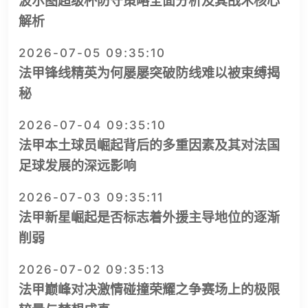
波尔图超级杯防守策略全面分析及其战术核心
解析
2026-07-05 09:35:10
法甲锋线精英为何屡屡突破防线难以被束缚揭
秘
2026-07-04 09:35:10
法甲本土球员崛起背后的多重因素及其对法国
足球发展的深远影响
2026-07-03 09:35:11
法甲新星崛起是否标志着外援主导地位的逐渐
削弱
2026-07-02 09:35:13
法甲巅峰对决激情碰撞荣耀之争赛场上的极限