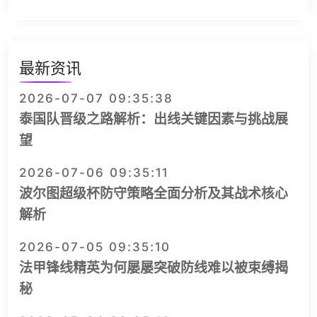
最新资讯
2026-07-07 09:35:38
泰国队晋级之路解析：出线关键因素与挑战展
望
2026-07-06 09:35:11
波尔图超级杯防守策略全面分析及其战术核心
解析
2026-07-05 09:35:10
法甲锋线精英为何屡屡突破防线难以被束缚揭
秘