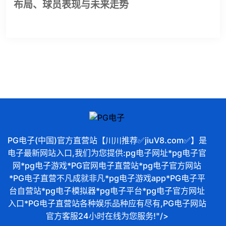
布局、球员表现与未来走势
PG电子(中国)官方直营站【川川推荐✅jiuV8.com✅】是
电子最新网站入口,我们为您提供:pg电子网址*pg电子官
网*pg电子游戏*PG官网电子直营站*pg电子官方网站
*PG电子直营不凡成就非凡*pg电子游戏app*PG电子平
台自营站*pg电子模拟器*pg电子平台*pg电子官方网址
入口*PG电子直营站各种娱乐品种应有尽有,PG电子网站
官方客服24小时在线为您服务!"/>