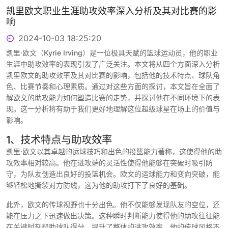
凯里欧文职业生涯助攻效率深入分析及其对比赛的影
响
2024-10-03 18:25:20
凯里·欧文（Kyrie Irving）是一位极具天赋的篮球运动员，他的职业
生涯中助攻效率的表现引发了广泛关注。本文将从四个方面深入分析
凯里欧文的助攻效率及其对比赛的影响，包括他的技术特点、球队角
色、比赛节奏和心理素质。通过对这些方面的探讨，本文旨在全面了
解欧文的助攻能力如何塑造比赛的走势，并探讨他在不同环境下的表
现。这一分析将有助于我们更好地理解这位超级球星在场上的价值与
影响。
1、技术特点与助攻效率
凯里·欧文以其卓越的运球技巧和出色的投篮能力著称，这使得他的助
攻效率相对较高。他在进攻端的灵活性使得他能够在突破时吸引防
守，为队友创造出良好的投篮机会。欧文的运球能力和变向突破，能
够轻松地撕裂对方防线，这为他的助攻打下了良好的基础。
此外，欧文的传球视野也十分出色。他不仅能够发现队友的空位，还
能在压力之下迅速做出决策。这种瞬时判断能力使得他的助攻往往能
在关键时刻帮助球队得分，提升了整体的进攻效率。他的传球风格不