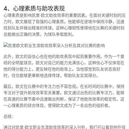
4、心理素质与助攻表现
心理素质是影响凯里·欧文助攻效率的重要因素。在面对关键时刻的压
力时，欧文展现了极强的心理素质。他能够在逆境中保持冷静，迅速
找到队友并做出精准的传球。这种心理韧性使得他在比赛的关键时刻
总能做出正确的决策，为球队争取胜利。
此外，欧文的自信心也在他的助攻表现中起到重要作用。作为一个曾
经的全明星球员，欧文对自己的能力充满信心，这种信心不仅体现在
他的得分能力上，更反映在他的助攻上。当他感觉到队友状态良好
时，往往能够更果断地选择传球，帮助队友实现得分。
最后，欧文在比赛中的专注力也不容忽视。在长时间的比赛中，保持
专注对于提升助攻效率至关重要。欧文通过出色的比赛专注力，能够
在高速的比赛节奏中迅速做出判断，保证了他助攻效率的稳定性。这
一心理素质的综合体现，使得欧文成为了一名出色的组织者。
总结：
通过对凯里·欧文职业生涯助攻效率的深入分析，我们可以看到他在技