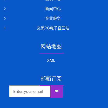
新闻中心
企业服务
交流PG电子直营站
网站地图
XML
邮箱订阅