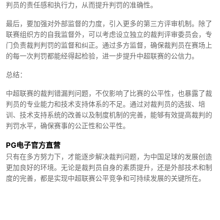
判员的责任感和执行力，从而提升判罚的准确性。
最后，要加强对外部监督的力度，引入更多的第三方评审机制。除了
联赛组织方的自我监督外，可以考虑设立独立的裁判评审委员会，专
门负责裁判判罚的监督和纠正。通过多方监督，确保裁判员在赛场上
的每一次判罚都能经得起检验，进一步提升中超联赛的公信力。
总结：
中超联赛的裁判错漏判问题，不仅影响了比赛的公平性，也暴露了裁
判员的专业能力和技术支持体系的不足。通过对裁判员的选拔、培
训、技术支持系统的改善以及制度机制的完善，能够有效提高裁判的
判罚水平，确保赛事的公正性和公平性。
PG电子官方直营
只有在多方努力下，才能逐步解决裁判问题，为中国足球的发展创造
更加良好的环境。无论是裁判员自身的素质提升，还是外部技术和制
度的完善，都是实现中超联赛公平竞争和可持续发展的关键所在。