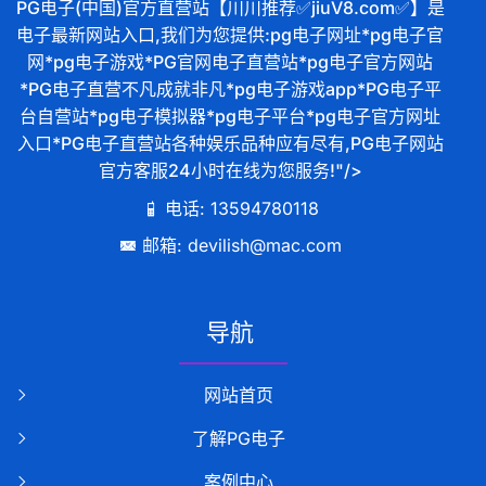
PG电子(中国)官方直营站【川川推荐✅jiuV8.com✅】是
电子最新网站入口,我们为您提供:pg电子网址*pg电子官
网*pg电子游戏*PG官网电子直营站*pg电子官方网站
*PG电子直营不凡成就非凡*pg电子游戏app*PG电子平
台自营站*pg电子模拟器*pg电子平台*pg电子官方网址
入口*PG电子直营站各种娱乐品种应有尽有,PG电子网站
官方客服24小时在线为您服务!"/>
电话: 13594780118
邮箱: devilish@mac.com
导航
网站首页
了解PG电子
案例中心