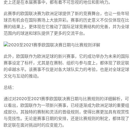
史上还是在本届赛事中，都有着不可忽视的地位和影响力。
此赛季的欧国联决赛为欧洲足球提供了新的竞赛舞台，也让一些年轻
球员有机会在国际赛场上大放异彩。赛事的历史意义不仅仅体现在比
赛的结果上，更体现在它推动了国际足球竞赛结构的完善，并为全球
范围内的球迷和球队提供了更多的交流平台。
此外，欧国联作为欧洲足球的新兴赛事，它的成功举办为未来的国际
赛事设定了标杆，尤其是在赛制、组织与参与度上，都体现了欧足联
的卓越水平。该赛事不仅是对各大球队实力的考验，也是对全球足球
文化与互动的推动。
总结：
通过对2020至2021赛季欧国联决赛日期与比赛规则的详细解析，可
以看出，欧国联作为一项新兴赛事，已经逐渐成为欧洲足球的重要组
成部分。其独特的赛制和灵活的晋级规则，使得比赛更加具有观赏性
与竞技性。无论是赛事日期的安排，还是比赛规则的制定，都体现了
欧足联在面对挑战时的应变能力。