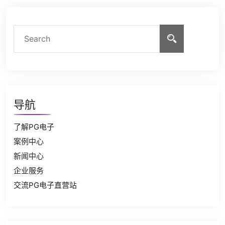
导航
了解PG电子
案例中心
新闻中心
企业服务
交流PG电子直营站