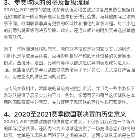
3、参赛球队的资格及晋级流程
2020至2021赛季的欧国联参赛队伍资格由欧足联各成员协会根据其
在欧国联第一阶段的表现以及整体积分进行选拔。与其他国际足球赛
事不同，欧国联赛季具有更强的区域性和细化的晋级流程。每个小组
的前两名将晋级到决赛阶段，此外，还通过额外的附加赛来选拔其他
参赛队伍。
对于一些欧洲足球强队而言，欧国联不仅仅是对国家队实力的锻炼，
同时也是争取重要排名、直接影响世界杯和欧洲杯资格的关键赛事。
例如，西班牙、法国、比利时等球队都通过优异的表现成功进入四
强。这些强队的参与为欧国联决赛增添了不少亮点，尤其是在阵容强
大、历史悠久的球队之间的对抗。
与传统大赛相比，欧国联的晋级机制更加灵活，并且为一些中游及下
游球队提供了展示实力的平台。例如，像葡萄牙和荷兰这类球队在本
届欧国联赛事中的表现，充分证明了欧国联的竞技性和可观赏性。
4、2020至2021赛季欧国联决赛的历史意义
2020至2021赛季欧国联的决赛意义重大，不仅仅因为它是一个新兴
的国际足球赛事，还因为它为全球球迷提供了一场充满悬念和激情的
比赛。尤其是法国队和西班牙队之间的决赛，这两支球队无论是在历