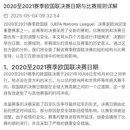
2020至2021赛季欧国联决赛日期与比赛规则详解
2025-05-04 09:32:54
2020至2021赛季欧国联（UEFA Nations League）决赛是欧洲足球
重要赛事之一。此赛季的决赛采用了全新的赛制，比赛规则和决赛日
期也有一定的调整与变化。本文将从四个方面进行详细阐述：决赛的
举办日期、比赛规则、参赛球队的资格以及赛事的历史意义。通过这
些方面的分析，我们将全面了解该赛季欧国联决赛的组织结构与比赛
安排，以及它在欧洲足球中的地位和影响。
1、2020至2021赛季欧国联决赛日期
2020至2021赛季的欧国联决赛于2021年10月6日至10月10日之间举
行，地点设在意大利的米兰。与以往的欧洲杯和世界杯等传统大赛不
同，欧国联的决赛日期是在全球大赛周期之间的一个过渡期，这一安
排有效避免了与其他赛事的时间冲突。
本届赛事的决赛采取了四支队伍争夺最终冠军的形式，决赛日期由此
前的预定时间延后，部分原因是受全球新冠疫情影响，比赛安排被迫
调整。由于疫情的变化，赛事的整体进程有所延误，组委会确保了比
赛的顺利进行，并且采取了严格的健康安全措施。