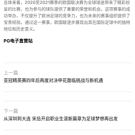
总体来看，2020至2021赛季的欧国联决赛为全球球迷带来了精彩纷
呈的比赛，也为参与的球队提供了重要的荣誉和机会。这项赛事的成
功举办，不仅提升了欧洲足球的竞争力，也为未来的赛事组织提供了
宝贵经验。通过这一赛事，欧国联逐步展现出其在国际足球中的独特
地位和历史意义。
PG电子直营站
上一篇
亚冠精英赛四年后再度对决申花面临挑战与新机遇
下一篇
从深圳到大连 宋岳开启职业生涯新篇章为足球梦想再出发