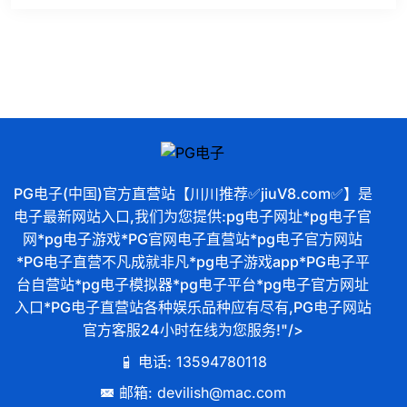
PG电子(中国)官方直营站【川川推荐✅jiuV8.com✅】是
电子最新网站入口,我们为您提供:pg电子网址*pg电子官
网*pg电子游戏*PG官网电子直营站*pg电子官方网站
*PG电子直营不凡成就非凡*pg电子游戏app*PG电子平
台自营站*pg电子模拟器*pg电子平台*pg电子官方网址
入口*PG电子直营站各种娱乐品种应有尽有,PG电子网站
官方客服24小时在线为您服务!"/>
电话: 13594780118
邮箱: devilish@mac.com