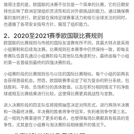
值得注意的是，欧国联的决赛不仅仅是一个简单的比赛，它的日期安
排也反映了欧洲足球组织灵活性和应对外部挑战的能力。通过确保赛
事的准时进行，欧足联在保持足球赛事活力和吸引全球关注的同时，
也遵循了各项安全指导方针，展现了组织能力。
2、2020至2021赛季欧国联比赛规则
欧国联的比赛规则与传统的国际友谊赛有所不同，其最大特点是采用
小组赛制和后续淘汰赛。比赛规则在本赛季中仍然保持一致，即每支
参赛队伍首先通过小组赛阶段与其他队伍角逐积分，最终由每个小组
的第一名晋级到最终的四强决赛阶段。
小组赛阶段的比赛规则也与以往的国际比赛相似，每个小组的前两名
会获得晋级机会。然而，欧国联赛季设定了较为复杂的积分系统，包
括胜利、平局、负场积分的具体数值，以及在积分相同情况下的净胜
球或相互比赛结果进行比较，这使得比赛更具挑战性与变数。
进入决赛阶段的四支队伍将按照抽签决定对阵形式，进行两场半决赛
和一场最终决赛。半决赛的胜者将争夺冠军，失利者则争夺第三名。
这一规则为赛事提供了更多的看点，也使得每场比赛都具有极高的竞
争性，尤其是在小组赛与淘汰赛阶段相继展开的情况下。