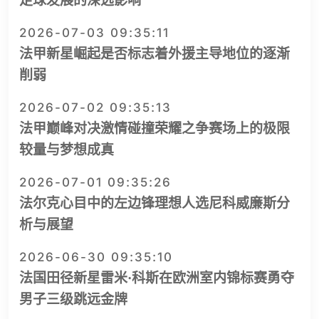
足球发展的深远影响
2026-07-03 09:35:11
法甲新星崛起是否标志着外援主导地位的逐渐
削弱
2026-07-02 09:35:13
法甲巅峰对决激情碰撞荣耀之争赛场上的极限
较量与梦想成真
2026-07-01 09:35:26
法尔克心目中的左边锋理想人选尼科威廉斯分
析与展望
2026-06-30 09:35:10
法国田径新星雷米·科斯在欧洲室内锦标赛勇夺
男子三级跳远金牌