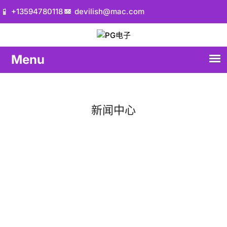
+13594780118
devilish@mac.com
新闻中心
首页
新闻中心