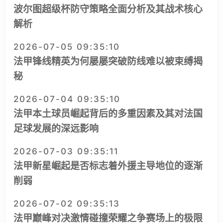
波尔图超级杯防守策略全面分析及其战术核心
解析
2026-07-05 09:35:10
法甲锋线精英为何屡屡突破防线难以被束缚揭
秘
2026-07-04 09:35:10
法甲本土球员崛起背后的多重因素及其对法国
足球发展的深远影响
2026-07-03 09:35:11
法甲新星崛起是否标志着外援主导地位的逐渐
削弱
2026-07-02 09:35:13
法甲巅峰对决激情碰撞荣耀之争赛场上的极限