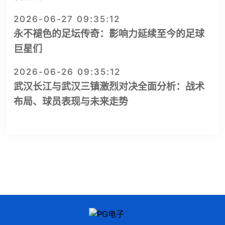
2026-06-27 09:35:12
永不褪色的足坛传奇：影响力延续至今的足球
巨星们
2026-06-26 09:35:12
武汉长江与武汉三镇激烈对决全面分析：战术
布局、球员表现与未来走势