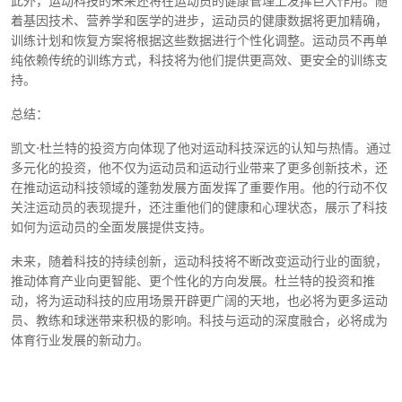
此外，运动科技的未来还将在运动员的健康管理上发挥巨大作用。随
着基因技术、营养学和医学的进步，运动员的健康数据将更加精确，
训练计划和恢复方案将根据这些数据进行个性化调整。运动员不再单
纯依赖传统的训练方式，科技将为他们提供更高效、更安全的训练支
持。
总结：
凯文·杜兰特的投资方向体现了他对运动科技深远的认知与热情。通过
多元化的投资，他不仅为运动员和运动行业带来了更多创新技术，还
在推动运动科技领域的蓬勃发展方面发挥了重要作用。他的行动不仅
关注运动员的表现提升，还注重他们的健康和心理状态，展示了科技
如何为运动员的全面发展提供支持。
未来，随着科技的持续创新，运动科技将不断改变运动行业的面貌，
推动体育产业向更智能、更个性化的方向发展。杜兰特的投资和推
动，将为运动科技的应用场景开辟更广阔的天地，也必将为更多运动
员、教练和球迷带来积极的影响。科技与运动的深度融合，必将成为
体育行业发展的新动力。