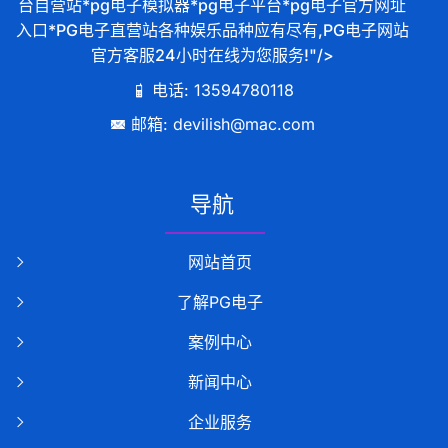
台自营站*pg电子模拟器*pg电子平台*pg电子官方网址
入口*PG电子直营站各种娱乐品种应有尽有,PG电子网站
官方客服24小时在线为您服务!"/>
电话: 13594780118
邮箱: devilish@mac.com
导航
网站首页
了解PG电子
案例中心
新闻中心
企业服务