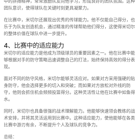
中的拼搏精神，常常激励队友向他学习，形成良好的团队氛围。这种
团队意识，使得球队在关键时刻更具凝聚力。
在比赛中，米切尔还展现出优秀的传球能力。他不仅能自己得分，也
乐于为队友创造机会，通过精准的传球帮助他们得分，这使得米切尔
的整体价值在球队中进一步提升。
4、比赛中的适应能力
米切尔的适应能力是他成为顶级球员的重要因素之一。他在比赛中能
够根据对手的防守策略迅速调整自己的打法，始终保持高效的得分表
现。
面对不同的防守风格，米切尔能够灵活应对。如果对方采用强硬的贴
身防守，他会选择更多的切入和突破；而如果对方放松对外线的防
守，他则会抓住机会频频投篮得分。这种灵活性让他在比赛中如鱼得
水。
同时，米切尔也具备很强的战术理解能力。他能够快速领会教练的战
术安排，并将其灵活运用到比赛中。这种适应能力，使他能够在各类
比赛中游刃有余，不断提升个人及球队的竞争力。
总结：